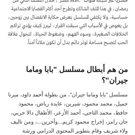
حصرياً عبر شبكة قنوات "MBC مصر"، خلال النصف الثاني من
رمضان، في هذا الملف الشائك وتطرح أحد أكثر القضايا الاجتماعية
حساسية، ولا يكتفي المسلسل بعرض حكاية الانفصال بين زوجين،
بل يغوص في الأسباب التي سبقت القرار، ليبرز كيف يؤدي تراكم
الخلافات الصغيرة، وسوء الفهم، وضغوط الحياة، لتحول علاقة
الحب لتصبح مساحة توتر دائم بدل أن تكون ملاذاً آمناً.
من هم أبطال مسلسل "بابا وماما
جيران"؟
مسلسل "بابا وماما جيران"، من بطولة
أحمد داود
، ميرنا
جميل، محمد محمود، شيرين، عايدة رياض، محمود
حافظ، محمد التاجي، أحمد الأزعر، الأطفال دالا حربي،
جان رامز، إخراج محمود كريم...وأخرين...، ومن تاليف
ولاء شريف وقام بتطوير المحتوى الدرامي ورشة