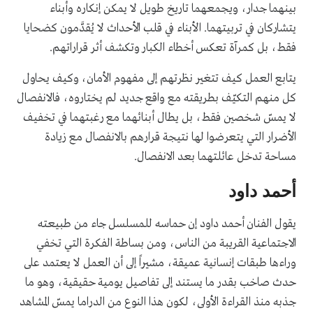
بينهما جدار، ويجمعهما تاريخ طويل لا يمكن إنكاره وأبناء
يتشاركان في تربيتهما. الأبناء في قلب الأحداث لا يُقدَّمون كضحايا
فقط، بل كمرآة تعكس أخطاء الكبار وتكشف أثر قراراتهم.
يتابع العمل كيف تتغير نظرتهم إلى مفهوم الأمان، وكيف يحاول
كل منهم التكيّف بطريقته مع واقع جديد لم يختاروه، فالانفصال
لا يمسّ شخصين فقط، بل يطال أبنائهما مع رغبتهما في تخفيف
الأضرار التي يتعرضوا لها نتيجة قرارهم بالانفصال مع زيادة
مساحة تدخل عائلتهما بعد الانفصال.
أحمد داود
يقول الفنان أحمد داود إن حماسه للمسلسل جاء من طبيعته
الاجتماعية القريبة من الناس، ومن بساطة الفكرة التي تخفي
وراءها طبقات إنسانية عميقة، مشيراً إلى أن العمل لا يعتمد على
حدث صاخب بقدر ما يستند إلى تفاصيل يومية حقيقية، وهو ما
جذبه منذ القراءة الأولى، لكون هذا النوع من الدراما يمسّ المشاهد