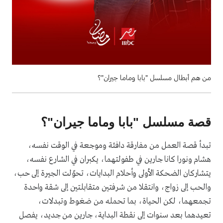
من هم أبطال مسلسل "بابا وماما جيران"؟
قصة مسلسل "بابا وماما جيران"؟
تبدأ قصة العمل من مفارقة دافئة وموجعة في الوقت نفسه،
هشام ونورا كانا جارين في طفولتهما، يكبران في الشارع نفسه،
يتشاركان الضحكة الأولى وأحلام البدايات، تحوّلت الجيرة إلى حب،
والحب إلى زواج، وانتقلا من شرفتين متقابلتين إلى شقة واحدة
تجمعهما، لكن الحياة، بما تحمله من ضغوط وتبدلات،
تعيدهما بعد سنوات إلى نقطة البداية، جارين من جديد، يفصل