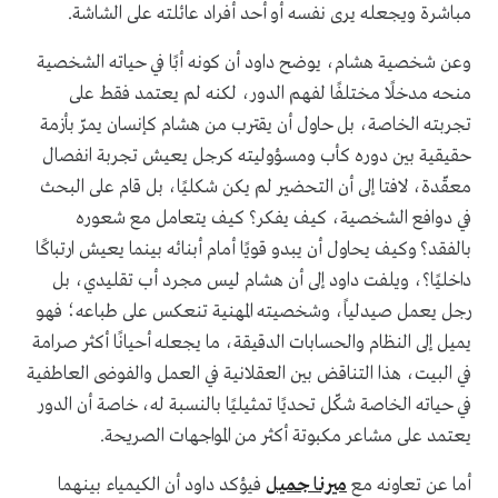
مباشرة ويجعله يرى نفسه أو أحد أفراد عائلته على الشاشة.
وعن شخصية هشام، يوضح داود أن كونه أبًا في حياته الشخصية
منحه مدخلًا مختلفًا لفهم الدور، لكنه لم يعتمد فقط على
تجربته الخاصة، بل حاول أن يقترب من هشام كإنسان يمرّ بأزمة
حقيقية بين دوره كأب ومسؤوليته كرجل يعيش تجربة انفصال
معقّدة، لافتا إلى أن التحضير لم يكن شكليًا، بل قام على البحث
في دوافع الشخصية، كيف يفكر؟ كيف يتعامل مع شعوره
بالفقد؟ وكيف يحاول أن يبدو قويًا أمام أبنائه بينما يعيش ارتباكًا
داخليًا؟، ويلفت داود إلى أن هشام ليس مجرد أب تقليدي، بل
رجل يعمل صيدلياً، وشخصيته المهنية تنعكس على طباعه؛ فهو
يميل إلى النظام والحسابات الدقيقة، ما يجعله أحيانًا أكثر صرامة
في البيت، هذا التناقض بين العقلانية في العمل والفوضى العاطفية
في حياته الخاصة شكّل تحديًا تمثيليًا بالنسبة له، خاصة أن الدور
يعتمد على مشاعر مكبوتة أكثر من المواجهات الصريحة.
أما عن تعاونه مع
ميرنا جميل
فيؤكد داود أن الكيمياء بينهما