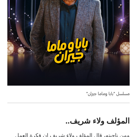
مسلسل "بابا وماما جيران"
المؤلف ولاء شريف..
ومن ناحيته، قال المؤلف ولاء شريف إن فكرة العمل