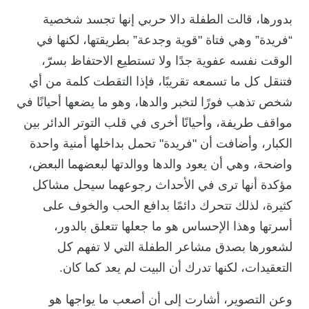
بدورها، قالت الطفلة دالا حربي إنها تجسد شخصية
“فريدة” وهي فتاة "قوية وجدعة” بطريقتها، لكنها في
الوقت نفسه عفوية جدًا ولا تستطيع الاحتفاظ بسرّ،
فتنقل كل ما تسمعه تقريبًا، فإذا التقطت كلمة من أي
شخص تذهب فورًا لتخبر والدها، وهو ما يضعها أحيانًا في
مواقف طريفة، وأحيانًا أخرى في قلب التوتر الدائر بين
الكبار، وأضافت أن "فريدة" تحمل بداخلها أمنية واحدة
واضحة، وهي أن يعود والدها ووالدتها لبعضهما البعض،
مؤكدة أنها ترى في الأحداث رجوعهما سيحل مشاكل
كثيرة، لذلك تتحرك دائمًا بدافع الحب والخوف على
أسرتها وهذا الإحساس هو ما جعلها تتعلق بالدور،
لشعورها بصدق مشاعر الطفلة التي لا تفهم كل
التعقيدات، لكنها تدرك أن البيت لم يعد كما كان.
وعن التصوير، أشارت إلى أن أصعب ما يواجها هو