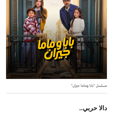
مسلسل "بابا وماما جيران"
دالا حربي..