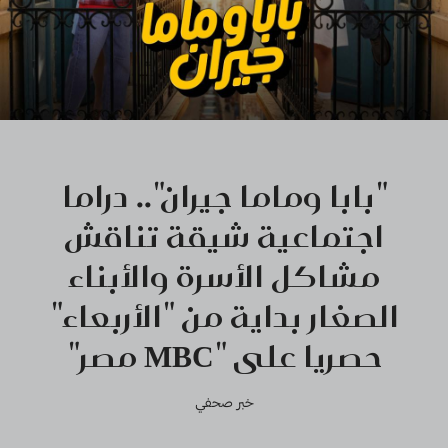
"بابا وماما جيران".. دراما
اجتماعية شيقة تناقش
مشاكل الأسرة والأبناء
الصغار بداية من "الأربعاء"
حصريا على "MBC مصر"
خبر صحفي