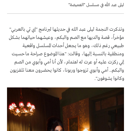
ليلى عبد الله في مسلسل "الغميضة"
وتذكرت النجمة ليلى عبد الله في حديثها لبرنامج "إي تي بالعربي"
مؤخراً، قصة والديها مع الصم والبكم، وعيشهما حياتهما بشكل
طبيعي رغم ذلك، وهو ما يجعل أحداث المسلسل واقعية
ومنطقية بالنسبة إليها، وقالت: "هذا الموضوع صراحة ما حسيت
إني ركزت عليه أو عرت له اهتمام، لأن أنا أمي وأبوي من الصم
والبكم.. أمي وأبوي تزوجوا وربونا، كانوا يحضرون معنا تلفزيون
وكانوا يشوفون".