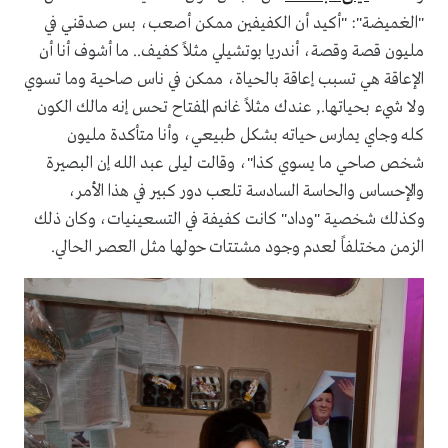
"الغميضة": "أكيد أن الكفيفين ممكن أصعب، بس صدقني في
مليون قصة وقصة، أندريا بوتشيلي مثلاً كفيف.. ما أشوف أنا أن
الإعاقة هي تسبب إعاقة بالحياة، ممكن في ناس صاحية وما تسوي
ولا شيء بحياتها., عندك مثلاً غانم المفتاح تحس إنه مالك الكون
كله وجاي يمارس حياته بشكل طبيعي، وأنا متأكدة مليون
شخص صاحي ما يسوي كذا"، وقالت ليلى عبد الله إن البصيرة
والإحساس والحاسة السادسة تلعب دور كبير في هذا الأمر،
وكذلك شخصية "وداد" كانت كفيفة في التسعينيات، وكان ذلك
الزمن مختلفاً لعدم وجود مشتتات حولها مثل العصر الحالي.