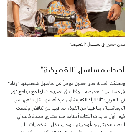
هدى حسين في مسلسل "الغميضة"
أصداء مسلسل "الغميضة"
وتحدثت الفنانة هدى حسين مؤخراً عن تفاصيل شخصيتها "وداد"
في مسلسل "الغميضة"، وقالت في تصريحات لها مع برنامج "إي
تي بالعربي: "أنا المرأة الكفيفة أول مرة أقدمها بكل ما فيها من
الرومانسية، بما فيها من القوة، بما فيها من تناقض وضعت
فيه.. أول ما بدأت الكتابة أستاذة هبة مشاري حمادة قالت لي
القصة عجبتني جداً وحبيتها، وحبيت كل الشخصيات اللي