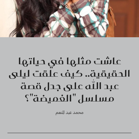
عاشت مثلها في حياتها
الحقيقية.. كيف علقت ليلى
عبد الله على جدل قصة
مسلسل "الغميضة"؟
محمد عبد المنعم