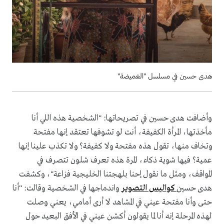
هدى حسين في مسلسل "الغميضة"
وأضافت هدى حسين في تصريحاتها: "الشخصية هذه اللي أنا
مأخذتها، المرأة الكفيفة، أنت لو تشوفها تعتقد إنها مفتحة
وتخاف منها، تقول هذه مفتحة ولا كفيفة؟ ولا تكذب علينا إنها
عمية؟ فيها شوية ذكاء، المرة هذه تعرف شلون تتصرف في
المواقف، ومثل ما نقول إحنا بلهجتنا الخليجية فزاعة"، وكشفت
هدى حسين
كواليس التصوير
واندماجها في الشخصية وقالت: "أنا
حتى وأنا مفتحة عيني في المشاهد لا أرى أمامي، يعني وصلت
لهذه المرحلة إنه أنا لما يقولون أكشن عيني في الأفق البعيد حول