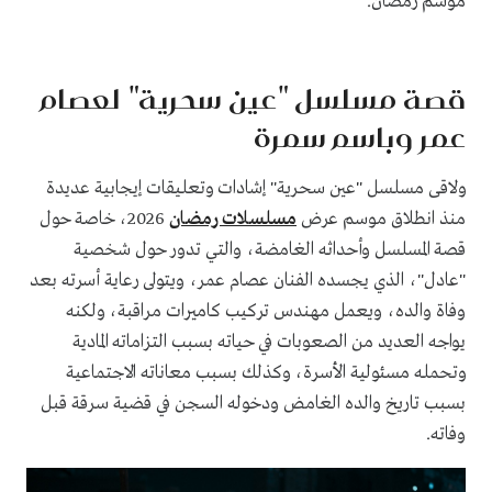
موسم رمضان.
قصة مسلسل "عين سحرية" لعصام
عمر وباسم سمرة
ولاقى مسلسل "عين سحرية" إشادات وتعليقات إيجابية عديدة
منذ انطلاق موسم عرض
مسلسلات رمضان
2026، خاصة حول
قصة المسلسل وأحداثه الغامضة، والتي تدور حول شخصية
"عادل"، الذي يجسده الفنان عصام عمر، ويتولى رعاية أسرته بعد
وفاة والده، ويعمل مهندس تركيب كاميرات مراقبة، ولكنه
يواجه العديد من الصعوبات في حياته بسبب التزاماته المادية
وتحمله مسئولية الأسرة، وكذلك بسبب معاناته الاجتماعية
بسبب تاريخ والده الغامض ودخوله السجن في قضية سرقة قبل
وفاته.