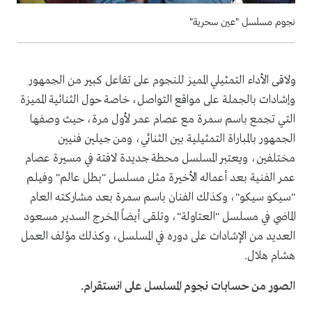
نجوم مسلسل "عين سحرية"
ولاقى الأداء التمثيلي المميز للنجوم على تفاعل كبير من الجمهور
وإشادات بالجملة على مواقع التواصل، خاصة حول الثنائية المميزة
التي تجمع باسم سمرة مع عصام عمر لأول مرة، حيث وصفها
الجمهور بالمباراة التمثيلية بين الثنائي، ومن جيلين فنيين
مختلفين، ويعتبر المسلسل محطة جديدة لافتة في مسيرة عصام
عمر الفنية بعد أعماله الأخيرة مثل مسلسل "بطل عالم" وفيلم
"سيكو سيكو"، وكذلك الفنان باسم سمرة بعد مشاركته العام
الماضي في مسلسل "العتاولة"، وتلقى أيضاً المخرج السدير مسعود
العديد من الإشادات على دوره في المسلسل، وكذلك مؤلف العمل
هشام هلال.
الصور من حسابات نجوم المسلسل على انستقرام.