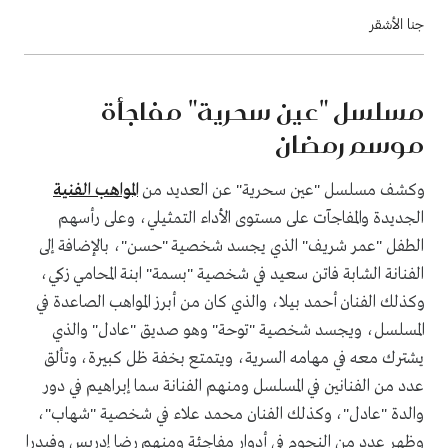
جنا الأشقر
مسلسل "عين سحرية" مفاجأة
موسم رمضان
وكشف مسلسل "عين سحرية" عن العديد من
المواهب الفنية
الجديدة والمفاجآت على مستوى الأداء التمثيلي، وعلى رأسهم
الطفل "عمر شريف" الذي يجسد شخصية "حسن"، بالإضافة إلى
الفنانة الشابة فاتن سعيد في شخصية "بسمة" ابنة المحامي زكي،
وكذلك الفنان أحمد بيلا، والذي كان من أبرز المواهب الصاعدة في
المسلسل، ويجسد شخصية "توحة" وهو صديق "عادل" والذي
يشترك معه في مهامه السرية، ويتمتع بخفة ظل كبيرة، وتألق
عدد من الفنانين في المسلسل ومنهم الفنانة سما إبراهيم في دور
والدة "عادل"، وكذلك الفنان محمد علاء في شخصية "شهاب"،
وظهر عدد من النجوم في أدوار مفاجئة ومنهم رضا إدريس وفيدرا