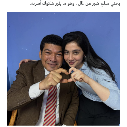
يجني مبلغ كبير من المال، وهو ما يثير شكوك أسرته.