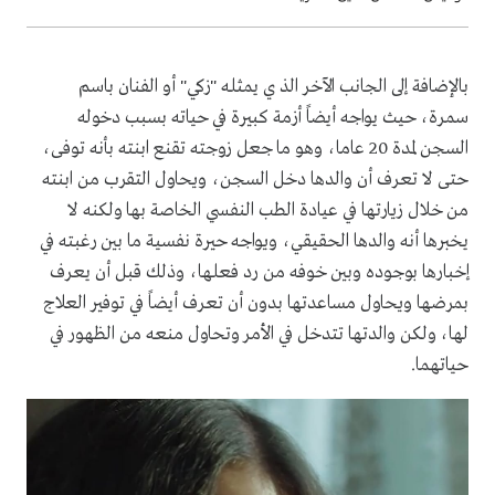
بالإضافة إلى الجانب الآخر الذ ي يمثله "زكي" أو الفنان باسم
سمرة، حيث يواجه أيضاً أزمة كبيرة في حياته بسبب دخوله
السجن لمدة 20 عاما، وهو ما جعل زوجته تقنع ابنته بأنه توفى،
حتى لا تعرف أن والدها دخل السجن، ويحاول التقرب من ابنته
من خلال زيارتها في عيادة الطب النفسي الخاصة بها ولكنه لا
يخبرها أنه والدها الحقيقي، ويواجه حيرة نفسية ما بين رغبته في
إخبارها بوجوده وبين خوفه من رد فعلها، وذلك قبل أن يعرف
بمرضها ويحاول مساعدتها بدون أن تعرف أيضاً في توفير العلاج
لها، ولكن والدتها تتدخل في الأمر وتحاول منعه من الظهور في
حياتهما.