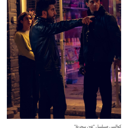
كواليس مسلسل "عين سحرية"