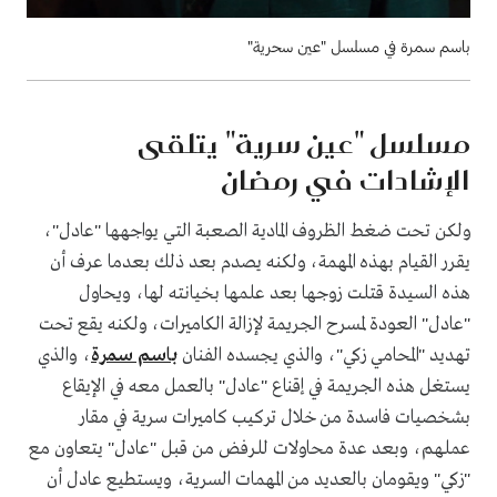
باسم سمرة في مسلسل "عين سحرية"
مسلسل "عين سرية" يتلقى
الإشادات في رمضان
ولكن تحت ضغط الظروف المادية الصعبة التي يواجهها "عادل"،
يقرر القيام بهذه المهمة، ولكنه يصدم بعد ذلك بعدما عرف أن
هذه السيدة قتلت زوجها بعد علمها بخيانته لها، ويحاول
"عادل" العودة لمسرح الجريمة لإزالة الكاميرات، ولكنه يقع تحت
تهديد "المحامي زكي"، والذي يجسده الفنان
باسم سمرة
، والذي
يستغل هذه الجريمة في إقناع "عادل" بالعمل معه في الإيقاع
بشخصيات فاسدة من خلال تركيب كاميرات سرية في مقار
عملهم، وبعد عدة محاولات للرفض من قبل "عادل" يتعاون مع
"زكي" ويقومان بالعديد من المهمات السرية، ويستطيع عادل أن