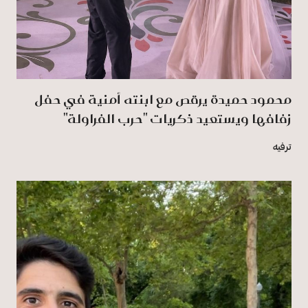
محمود حميدة يرقص مع ابنته أمنية في حفل
زفافها ويستعيد ذكريات "حرب الفراولة"
ترفيه