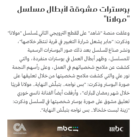
بوسترات مشوقة لأبطال مسلسل
"مولانا"
وعلقت منصة "شاهد" على المقطع الترويجي الثاني لمسلسل "مولانا"
وذكرت: "جابر يشعل شرارة التغيير في قرية تنتظر خلاصها"،
ونشر صناع المسلسل بعد ذلك صور البوسترات الرسمية
للمسلسل، وظهر أبطال العمل في بوسترات منفردة، والتي
كشفت عن ملامح شخصياتهم في العمل، وعلى رأسهم النجمة
نور علي والتي كشفت ملامح شخصيتها من خلال تعليقها على
صورة البوستر وذكرت: "بس نواجه.. بتبلّش النهاية.. مولانا قريبًا
خلال شهر رمضان المبارك"، وأرفقت أيضاً الفنانة نانسي خوري
تعليق مشوق على صورة بوستر شخصيتها في المسلسل وذكرت:
"زينة لبست خلخالا.. بس نواجه بتبلّش النهاية".