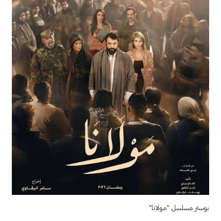
بوستر مسلسل "مولانا"