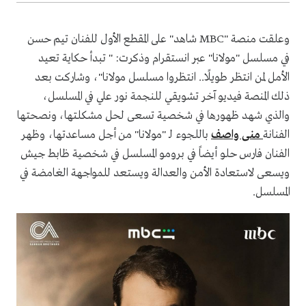
وعلقت منصة "MBC شاهد" على المقطع الأول للفنان تيم حسن
في مسلسل "مولانا" عبر انستقرام وذكرت: "⁨ ⁨ تبدأ حكاية تعيد
الأمل لمن انتظر طويلًا.. انتظروا مسلسل مولانا"، وشاركت بعد
ذلك المنصة فيديو آخر تشويقي للنجمة نور علي في المسلسل،
والذي شهد ظهورها في شخصية تسعى لحل مشكلتها، ونصحتها
الفنانة
منى واصف
باللجوء لـ "مولانا" من أجل مساعدتها، وظهر
الفنان فارس حلو أيضاً في برومو المسلسل في شخصية ظابط جيش
ويسعى لاستعادة الأمن والعدالة ويستعد للمواجهة الغامضة في
المسلسل.