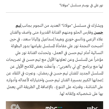
نور علي في بوستر مسلسل "مولانا"
ويشارك في مسلسل "مولانا" العديد من النجوم بجانب
تيم
حسن
وفارس الحلو ومنهم الفنانة القديرة منى واصف والفنان
علاء الزعبي ونانسي خوري وهيما إسماعيل وإليانا سعد، في حين
أصبحت النجمة نور علي مفاجأة المسلسل بقيامها بدور البطولة
النسائية أمام تيم حسن في العمل، وتحدثت الفنانة نور علي
مؤخراً عن المسلسل وعن تعاونها الأول مع تيم حسن في تصريحات
لها مع برنامج "إي تي بالعربي"، وأعطت بعض الملامح الأولى عن
المسلسل الجديد للفنان تيم حسن في رمضان، وعبرت في اللقاء عن
إعجابها الكبير بمسيرة الفنان تيم حسن واختياراته لأعماله وأدواره
على الشاشة، وقدرته على التنوع، بالإضافة إلى الطريقة التي يعمل
بها على شخصياته وإتقانه لها.