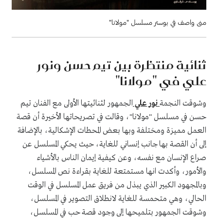
منى واصف في بوستر مسلسل "مولانا"
ثنائية منتظرة بين تيم حسن ونور
علي في "مولانا"
وشوقت النجمة
نور علي
الجمهور لثنائيتها الأولى مع الفنان تيم
حسن في مسلسل "مولانا"، وقالت في تصريحاتها الأخيرة أن قصة
العمل مميزة ومختلفة وبها بعض المحطات الإشكالية، بالإضافة
إلى أن القصة بها جانب إنساني للغاية، حيث يحكي المسلسل عن
صراع الإنسان مع نفسه، وعن كيفية إيمان الناس بالأشياء
والأمور، وأكدت انها مستمتعة للغاية بقراءة نص المسلسل،
وبالمجهود الكبير الذي يبذل من فريق عمل المسلسل في الوقت
الحالي، وهي متحمسة للغاية لانطلاق التصوير في المسلسل،
وشوقت الجمهور بتلميحها إلى وجود قصة حب في المسلسل،