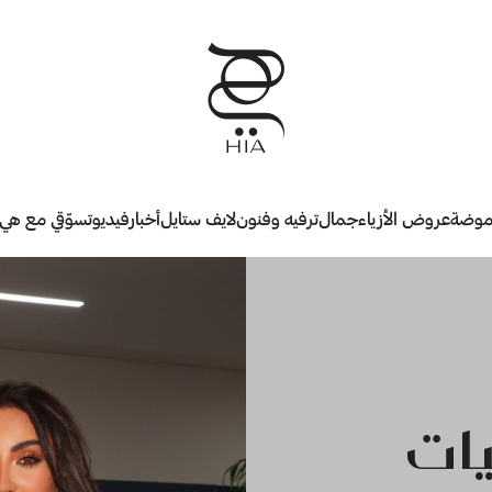
وضة
عروض الأزياء
جمال
ترفيه وفنون
لايف ستايل
أخبار
فيديو
تسوّقي مع هي
ات