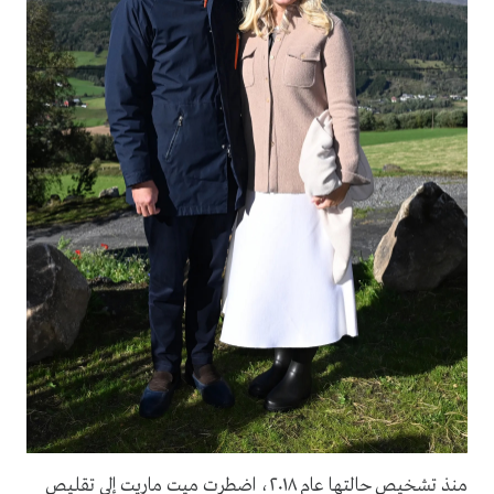
منذ تشخيص حالتها عام ٢٠١٨، اضطرت ميت ماريت إلى تقليص