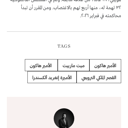
٣٢ تهمة له، منها أربع تهم بالاغتصاب. ومن المقرر أن تبدأ
محاكمته في فبراير ٢٠٢٦.
TAGS
الأمير هاكون
ميت مارييت
الأمير هاكون
القصر الملكي النرويجي
الأميرة إنغريد ألكسندرا