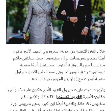
خلال الفترة المتبقية من زيارته، سيزور ولي العهد الأمير هاكون
أيضًا مينيابوليس/سانت بول، مينيسوتا، حيث سيلتقي حاكم
مينيسوتا تيم والز. وفي 9 أكتوبر، سيستقبل أيضًا سفينة
"ريستوريشن" في نيويورك، وهي نسخة طبق الأصل من أول
سفينة أبحرت مع المهاجرين النرويجيين عام 1825.
وتزوجت ميت ماريت من ولي العهد الأمير هاكون عام ٢٠٠١، وأنجبا
طفلين: الأميرة
إنغريد ألكسندر
ا، ٢١ عامًا، والأمير سفير
ماغنوس، ١٩ عامًا. وللأميرة أيضًا ابن أكبر، يدعى ماريوس بورغ
هويبي، ٢٨ عامًا، من علاقة سابقة. وتم في أغسطس الفائتتوجيه