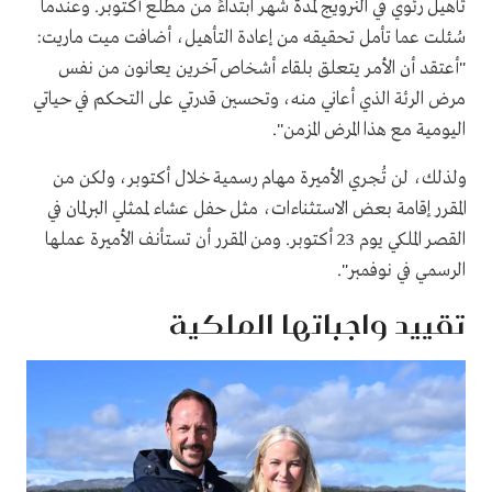
تأهيل رئوي في النرويج لمدة شهر ابتداءً من مطلع أكتوبر. وعندما
سُئلت عما تأمل تحقيقه من إعادة التأهيل، أضافت ميت ماريت:
"أعتقد أن الأمر يتعلق بلقاء أشخاص آخرين يعانون من نفس
مرض الرئة الذي أعاني منه، وتحسين قدرتي على التحكم في حياتي
اليومية مع هذا المرض المزمن".
ولذلك، لن تُجري الأميرة مهام رسمية خلال أكتوبر، ولكن من
المقرر إقامة بعض الاستثناءات، مثل حفل عشاء لممثلي البرلمان في
القصر الملكي يوم 23 أكتوبر. ومن المقرر أن تستأنف الأميرة عملها
الرسمي في نوفمبر".
تقييد واجباتها الملكية