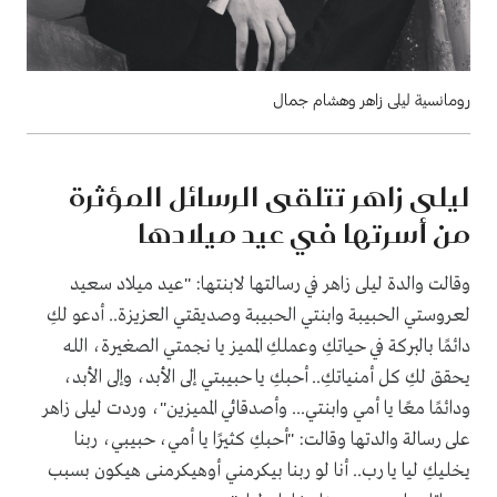
رومانسية ليلى زاهر وهشام جمال
ليلى زاهر تتلقى الرسائل المؤثرة
من أسرتها في عيد ميلادها
وقالت والدة ليلى زاهر في رسالتها لابنتها: "عيد ميلاد سعيد
لعروستي الحبيبة وابنتي الحبيبة وصديقتي العزيزة.. أدعو لكِ
دائمًا بالبركة في حياتكِ وعملكِ المميز يا نجمتي الصغيرة، الله
يحقق لكِ كل أمنياتكِ.. أحبكِ يا حبيبتي إلى الأبد، وإلى الأبد،
ودائمًا معًا يا أمي وابنتي... وأصدقائي المميزين"، وردت ليلى زاهر
على رسالة والدتها وقالت: "أحبكِ كثيرًا يا أمي، حبيبي، ربنا
يخليكِ ليا يا رب.. أنا لو ربنا بيكرمني أوهيكرمنى هيكون بسبب