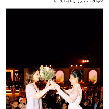
دعواتكِ يا حبيبي، ربنا يخليكِ ليا..".