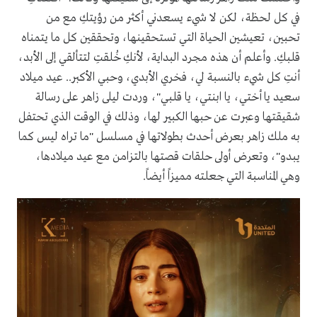
في كل لحظة، لكن لا شيء يسعدني أكثر من رؤيتكِ مع من
تحبين، تعيشين الحياة التي تستحقينها، وتحققين كل ما يتمناه
قلبكِ. وأعلم أن هذه مجرد البداية، لأنكِ خُلقتِ لتتألقي إلى الأبد،
أنتِ كل شيء بالنسبة لي، فخري الأبدي، وحبي الأكبر.. عيد ميلاد
سعيد يا أختي، يا ابنتي، يا قلبي"، وردت ليلى زاهر على رسالة
شقيقتها وعبرت عن حبها الكبير لها، وذلك في الوقت الذي تحتفل
به ملك زاهر بعرض أحدث بطولاتها في مسلسل "ما تراه ليس كما
يبدو"، وتعرض أولى حلقات قصتها بالتزامن مع عيد ميلادها،
وهي المناسبة التي جعلته مميزاً أيضاً.