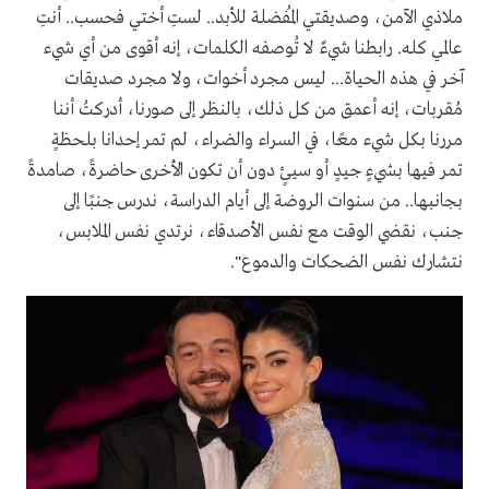
ملاذي الآمن، وصديقتي المُفضلة للأبد.. لستِ أختي فحسب.. أنتِ
عالمي كله. رابطنا شيءٌ لا تُوصفه الكلمات، إنه أقوى من أي شيء
آخر في هذه الحياة... ليس مجرد أخوات، ولا مجرد صديقات
مُقربات، إنه أعمق من كل ذلك، بالنظر إلى صورنا، أدركتُ أننا
مررنا بكل شيء معًا، في السراء والضراء، لم تمر إحدانا بلحظةٍ
تمر فيها بشيءٍ جيدٍ أو سيئٍ دون أن تكون الأخرى حاضرةً، صامدةً
بجانبها.. من سنوات الروضة إلى أيام الدراسة، ندرس جنبًا إلى
جنب، نقضي الوقت مع نفس الأصدقاء، نرتدي نفس الملابس،
نتشارك نفس الضحكات والدموع".