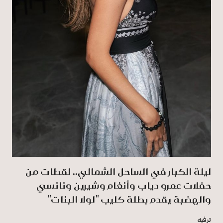
ليلة الكبار في الساحل الشمالي.. لقطات من
حفلات عمرو دياب وأنغام وشيرين ونانسي
والهضبة يقدم بطلة كليب "لولا البنات"
ترفيه