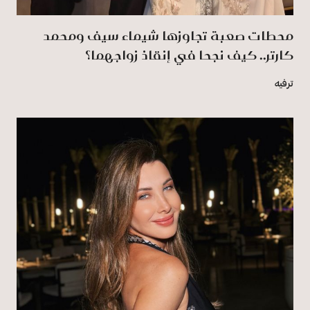
محطات صعبة تجاوزها شيماء سيف ومحمد
كارتر.. كيف نجحا في إنقاذ زواجهما؟
ترفيه