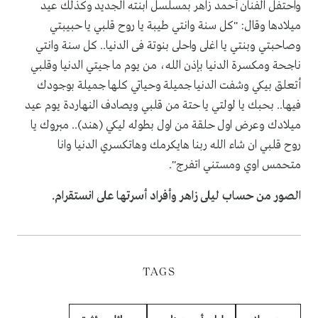
واحتفل الفنان أحمد زاهر بمسلسل ابنته الجديد وكذلك عيد
ميلادها وقال: "كل سنة وانتي طيبة يا روح قلبي يا حبيبتي
وصاحبتي وبنتي يا اغلى واحلى بنوتة فى الدنيا.. كل سنة وانتي
ناجحة ومكسرة الدنيا بإذن الله، من يوم ما جيتي الدنيا وقلبي
أتعلق بيكي وشفت الدنيا جميلة وحياتي كلها جميلة بوجودك
فيها.. بحبك يا لولتي يا حتة من قلبي ويصادف النهاردة يوم عيد
ميلادك وعرض اول حلقة من اول بطوله ليكي (هند).. مبروك يا
روح قلبي ان شاء الله ربنا هايكرمك وهاتكسري الدنيا وانا
متحمس اوي ومستني اتفرج".
الصور من حساب ليلى زاهر وأفراد أسرتها على انستقرام.
TAGS