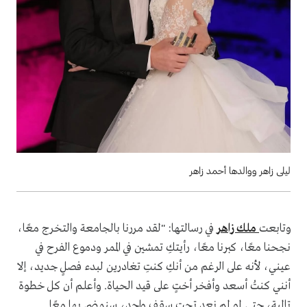
ليلى زاهر ووالدها أحمد زاهر
وتابعت
ملك زاهر
في رسالتها: "لقد مررنا بالجامعة والتخرج معًا،
نجحنا معًا، كبرنا معًا، رأيتكِ تمشين في الممر ودموع الفرح في
عيني، لأنه على الرغم من أنكِ كنتِ تغادرين لبدء فصلٍ جديد، إلا
أنني كنتُ أسعد وأفخر أختٍ على قيد الحياة. وأعلم أن كل خطوة
تالية، حتى لو لم نعد تحت سقف واحد، سنمضي بها معًا..