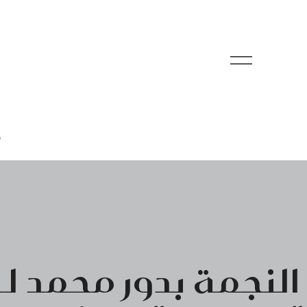
م
النجمة بدور محمد ل