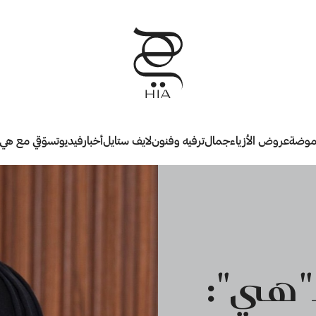
وضة
عروض الأزياء
جمال
ترفيه وفنون
لايف ستايل
أخبار
فيديو
تسوّقي مع هي
ـ"هي":