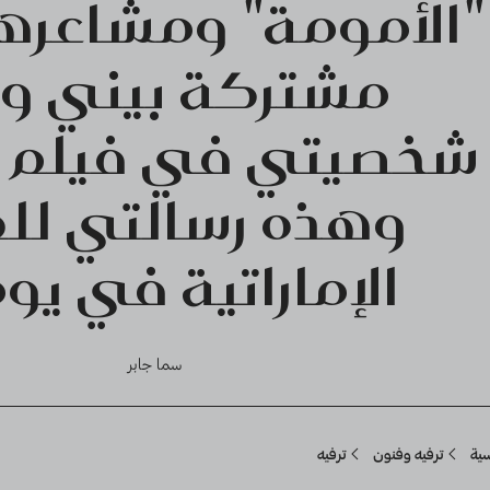
"الأمومة" ومشاعره
مشتركة بيني وب
شخصيتي في فيلم "
وهذه رسالتي للم
الإماراتية في يو
سما جابر
Breadcru
سية
ترفيه وفنون
ترفيه