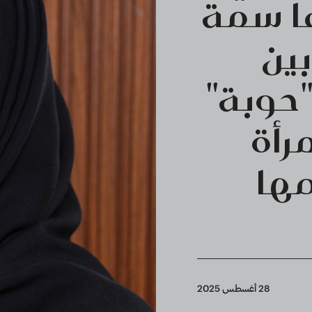
ا سمة
ين
حوبة"
رأة
مها
28 أغسطس 2025