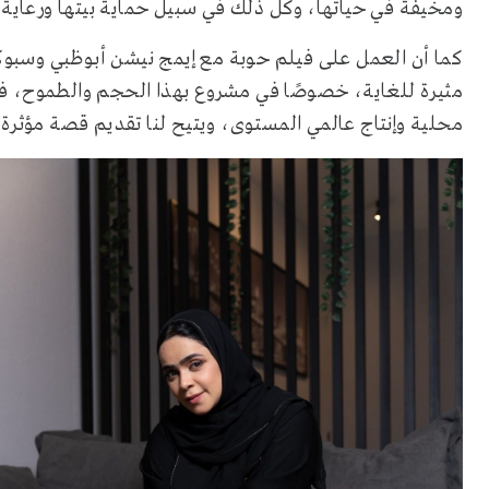
ومخيفة في حياتها، وكل ذلك في سبيل حماية بيتها ورعاية ابن
كما أن العمل على فيلم حوبة مع إيمج نيشن أبوظبي وسبوكي
مثيرة للغاية، خصوصًا في مشروع بهذا الحجم والطموح، فك
محلية وإنتاج عالمي المستوى، ويتيح لنا تقديم قصة مؤثرة