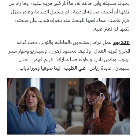
بخيانة صديقه وابن خالته له، ما أثار قلق مريم عليه، وما زاد من
قلقها أن أحمد، بحالته المرضية، لم يتحمل الصدمة وغادر منزل
كرم غاضبًا، مما دفعها للبحث عنه بخوف شديد على صحته،
لكنها لم تعثر عليه.
220 يوم
عمل درامي مشحون بالعاطفة والتوتر، تحت قيادة
المخرج كريم العدل، وتأليف محمود زهران، وسيناريو وحوار سمر
بهجت ونادين نادر، وبطولة صبا مبارك، كريم فهمي، حنان
سليمان، عايدة رياض،
علي الطيب
، لينا صوفيا وميرا دياب.