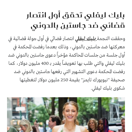
بليك ليفلي تحقق أول انتصار
قضائي ضد جاستين بالدوني
وحققت النجمة
بليك ليفلي
انتصار قضائي في أول جولة قضائية في
معركتها ضد جاستين بالدوني، وذلك بعدما رفضت المحكمة في
أول جلسة من جلسات المحاكمة مؤخراً دعوى جاستين بالدوني ضد
بليك ليفلي والتي طلب بها تعويضاً يقدر بـ 400 مليون دولار، كما
رفضت المحكمة دعوى التشهير التي رفعها جاستين بالدوني ضد
صحيفة "نيويورك تايمز" بقيمة 250 مليون دولار لتغطيتها
شكوى بليك ليفلي.