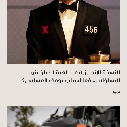
النسخة الإنجليزية من "لعبة الحبار" تثير
التساؤلات.. فما أسباب توقف المسلسل؟
ترفيه