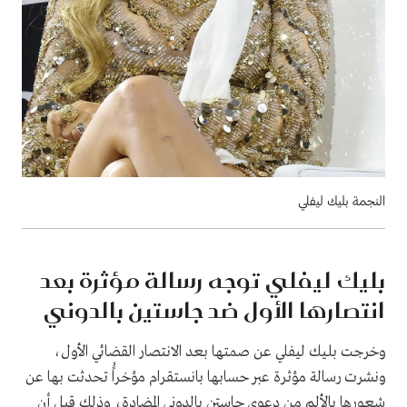
النجمة بليك ليفلي
بليك ليفلي توجه رسالة مؤثرة بعد
انتصارها الأول ضد جاستين بالدوني
وخرجت بليك ليفلي عن صمتها بعد الانتصار القضائي الأول،
ونشرت رسالة مؤثرة عبر حسابها بانستقرام مؤخراًُ تحدثت بها عن
شعورها بالألم من دعوى جاستن بالدوني المضادة، وذلك قبل أن