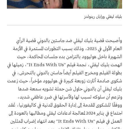
بليك ليفلي ورايان رينولدز
وأصبحت قضية بليك ليفلي ضد جاستين بالدوني قضية الرأي
العام الأولى في 2025، وذلك بسبب التطورات المستمرة في الأزمة
الشهيرة داخل هوليوود بالتزامن بدء جلسات المحاكمة، حيث
اتهمت بليك ليفلي، نجمة فيلم "It Ends With Us"، زميلها في
بطولة الفيلم ومخرج الفيلم أيضاً جاستن بالدوني بالتحرش، في
شكوى صادمة أثارت زوبعة كبيرة في هوليوود مؤخراً، حيث زعمت
بليك ليفلي أن بالدوني حاول شن حملة تشويه سمعة ضدها
وتزعم أن سلوكه تسبب لها ولأسرتها في ضرر عاطفي شديد،
ووفقًا للشكوى المقدمة إلى إدارة الحقوق المدنية في كاليفورنيا، عُقد
اجتماع في يناير 2024 لمعالجة ادعاءات ليفلي ومطالبها بالعودة إلى
العمل في فيلم "It Ends With Us" بعد انتهاء إضراب الممثلين