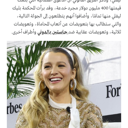
ليفلي، وذكر الفريق القانوني أن الدعوى القضائية التي بلغت
قيمتها 400 مليون دولار مجرد خدعة، وقد برأت المحكمة بليك
ليفلي منها تمامًا، وأضافوا أنهم يتطلعون إلى الجولة التالية،
والتي ستطالب بها بتعويضات عن أتعاب المحاماة، وتعويضات
ثلاثية، وتعويضات عقابية ضد
جاستين بالدوني
وأطراف أخرى.