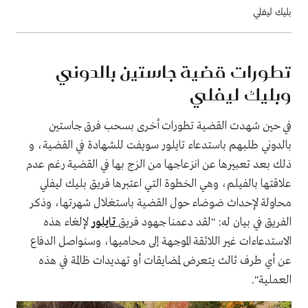
بليك ليفلي
تطورات قضية جاستين بالدوني
وبليك ليفلي
في حين شهدت القضية تطورات أخرى بسحب فرق جاستين
بالدوني طلبهم باستدعاء تايلور سويفت للشهادة في القضية، و
ذلك بعد تعبيرها عن انزعاجها من الزج بها في القضية رغم عدم
علاقتها بالفيلم، وهي الخطوة التي اعتبرها فريق بليك ليفلي
محاولة لإحداث ضوضاء حول القضية باستغلال شهرتها، وذكر
الفريق في بيان له: "لقد دعمنا جهود فريق
تايلور
لإلغاء هذه
الاستدعاءات غير اللائقة الموجهة إلى محاميها، وسنواصل الدفاع
عن أي طرف ثالث يتعرض لمضايقات أو تهديدات ظالمة في هذه
العملية".