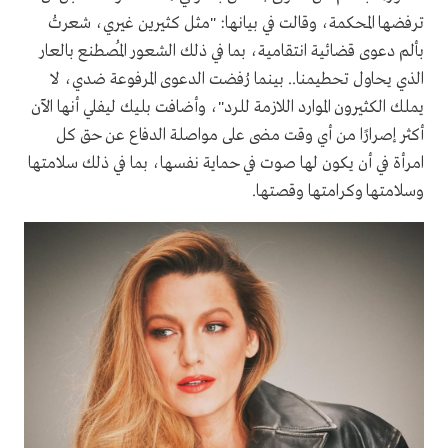
ترفضها المحكمة، وقالت في بيانها: "مثل كثيرين غيري، شعرتُ
بألم دعوى قضائية انتقامية، بما في ذلك الشعور المُصطنع بالعار
الذي يحاول تحطيمنا.. بينما رُفضت الدعوى المرفوعة ضدي، لا
يملك الكثيرون الموارد اللازمة للرد"، وأضافت بليك ليفلي أنها الآن
أكثر إصرارًا من أي وقت مضى على مواصلة الدفاع عن حق كل
امرأة في أن يكون لها صوت في حماية نفسها، بما في ذلك سلامتها
وسلامتها وكرامتها وقصتها.