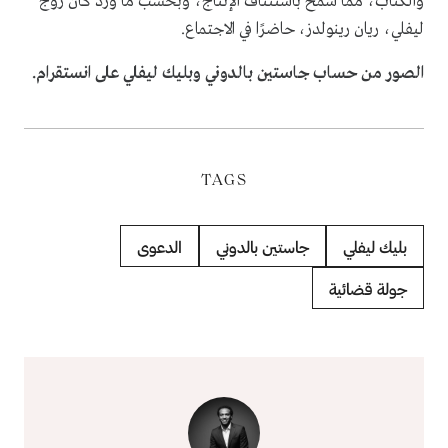
والكتاب، مما سمح باستئناف الإنتاج، وبحسب ما ورد كان زوج
ليفلي، ريان رينولدز، حاضرًا في الاجتماع.
الصور من حساب جاستين بالدوني وبليك ليفلي على انستقرام.
TAGS
بليك ليفلي
جاستين بالدوني
الدعوى
جولة قضائية