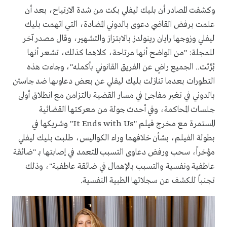
وكشفت المصادر أن بليك ليفلي بكت من شدة الارتياح، بعد أن
علمت برفض القاضي دعوى بالدوني المضادة، التي اتهمت بليك
ليفلي وزوجها رايان رينولدز بالابتزاز والتشهير، وقال مصدر آخر
للمجلة: "من الواضح أنها مرتاحة، كلاهما كذلك، تشعر أنها
بُرِّئت.. الجميع راضٍ عن الفريق القانوني بأكمله"، وجاءت هذه
التطورات بعدما تنازلت بليك ليفلي عن بعض دعاوىها ضد جاستن
بالدوني في تغير مفاجئ في مسار القضية بالتزامن مع انطلاق أولى
جلسات المحاكمة، وفي أحدث جولة من معركتها القضائية
المستمرة مع مخرج فيلم "It Ends with Us" وشريكها في
بطولة الفيلم، بشأن خلافهما وراء الكواليس، طلبت بليك ليفلي
مؤخراً، سحب ورفض دعاوى التسبب المتعمد في إصابتها بـ "ضائقة
عاطفية ونفسية والتسبب بالإهمال في ضائقة عاطفية"، وذلك
تجنباً للكشف عن سجلاتها الطبية النفسية.