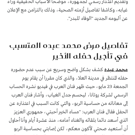
وتقديم اعتذار رسمي لجمهوره، موضحا الأسباب الحقيقية وراء
غيابه، وكاشفا تفاصيل أزمته الصحية، وذلك بالتزامن مع الإعلان
عن ألبومه الجديد "الوفاء للبدر".
تفاصيل مرض محمد عبده المتسبب
في تأجيل حفله الأخير
محمد عبده
كشف بشكل واضح وسريع عن سبب عدم حضوره
حفله المنتظر في مدينة العلا، والذي كان مقررا أن يقام يوم
الجمعة 23 مايو، حيث ظهر فنان العرب في فيديو نشره الحساب
الرسمي لشركة روتانا، ليحسم جدل الغياب، وأشار فنان العرب
إلى معاناته من حساسية الربو، والتي كانت السبب في اعتذاره عن
الحفل فقال فنان العرب: "مساء الخير أحبتي، جمهوري العزيز
الذي أسعد دائما بلقائه والغناء أمامه، منذ عشرة أيام وأنا أحاول
أن أستعيد صحتي لأكون معكم، لكن إصابتي بحساسية الربو