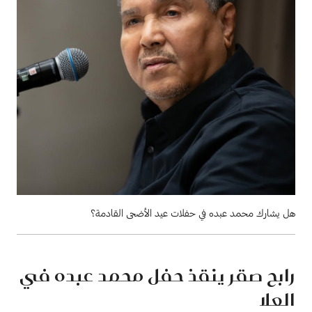
هل يشارك محمد عبده في حفلات عيد الأضحى القادمة؟
رابح صقر ينقذ حفل محمد عبده في
العلا