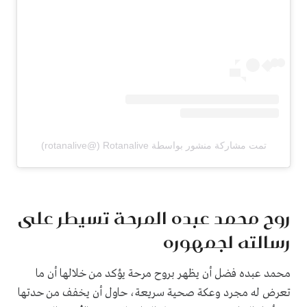
تمت مشاركة منشور بواسطة ‏‎Rotanalive‎‏ (@‏‎rotanalive‎‏)
روح محمد عبده المرحة تسيطر على
رسالته لجمهوره
محمد عبده فضل أن يظهر بروح مرحة يؤكد من خلالها أن ما
تعرض له مجرد وعكة صحية سريعة، حاول أن يخفف من حدتها