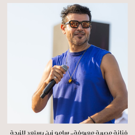
فنانة مصرية معروفة.. سامو زين يستعد للزيجة