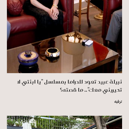
نبيلة عبيد تعود للدراما بمسلسل "يا ابنتي لا
تحيريني معك".. ما قصته؟
ترفيه