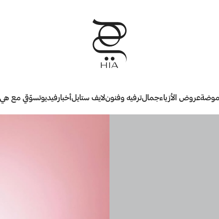
وضة
عروض الأزياء
جمال
ترفيه وفنون
لايف ستايل
أخبار
فيديو
تسوّقي مع هي