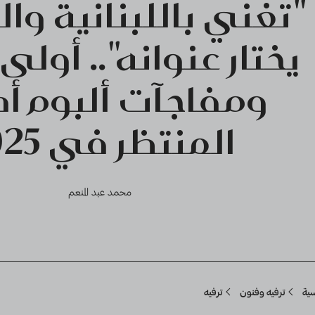
"تغني باللبنانية وا
يختار عنوانه".. أولى
ومفاجآت ألبوم أص
المنتظر في 2025
محمد عبد المنعم
Breadcru
سية
ترفيه وفنون
ترفيه