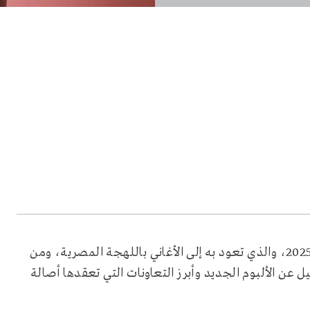
الفنانة أصالة بدأت العد التنازلي لطرح ألبومها الجديد في 2025، والذي تعود به إلى الأغاني باللهجة المصرية، ومن
 عن الألبوم الجديد وأبرز التعاونات التي تعقدها أصالة