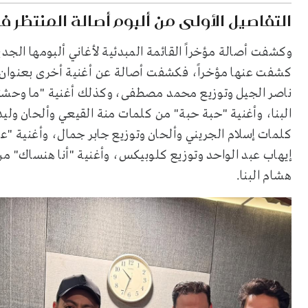
التفاصيل الأولى من ألبوم أصالة المنتظر في 25
وكشفت أصالة مؤخراً القائمة المبدئية لأغاني ألبومها الجدي
كشفت عنها مؤخراً، فكشفت أصالة عن أغنية أخرى بعنوان
ناصر الجيل وتوزيع محمد مصطفى، وكذلك أغنية "ما وحشت
البنا، وأغنية "حبة حبة" من كلمات منة القيعي وألحان ولي
كلمات إسلام الجريني وألحان وتوزيع جابر جمال، وأغنية 
إيهاب عبد الواحد وتوزيع كلوبيكس، وأغنية "أنا هنساك" م
هشام البنا.