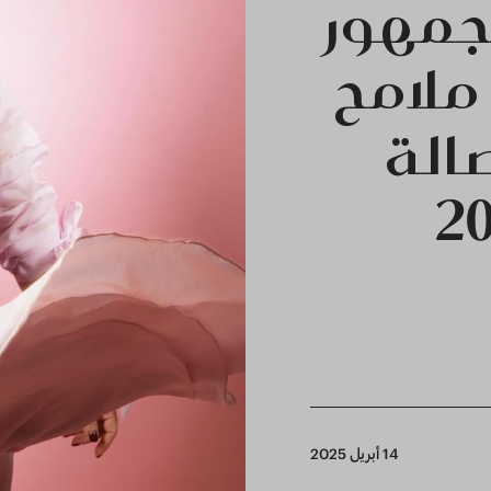
لجمهور
 ملامح
الة
14 أبريل 2025