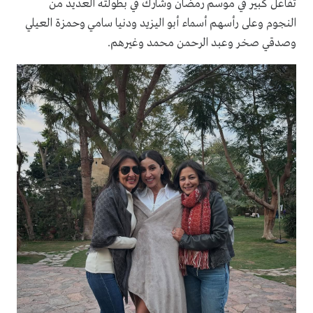
تفاعل كبير في موسم رمضان وشارك في بطولته العديد من
النجوم وعلى رأسهم أسماء أبو اليزيد ودنيا سامي وحمزة العيلي
وصدقي صخر وعبد الرحمن محمد وغيرهم.