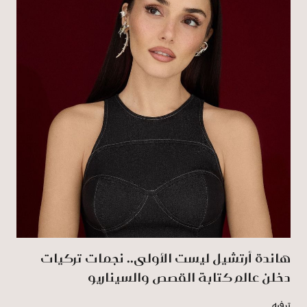
هاندة أرتشيل ليست الأولى.. نجمات تركيات
دخلن عالم كتابة القصص والسيناريو
ترفيه