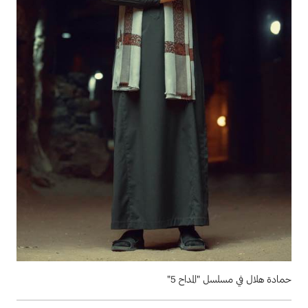
حمادة هلال في مسلسل "المداح 5"