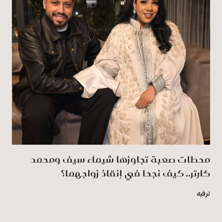
محطات صعبة تجاوزها شيماء سيف ومحمد
كارتر.. كيف نجحا في إنقاذ زواجهما؟
ترفيه