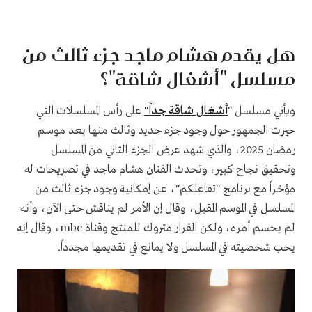
هل يقدم هشام ماجد جزء ثالث من
مسلسل "أشغال شاقة"؟
ويأتي مسلسل "
أشغال شاقة جداً"
على رأس المسلسلات التي
حيرت الجمهور حول وجود جزء جديد وثالث منها بعد موسم
رمضان 2025، والذي شهد عرض الجزء الثاني من المسلسل
وتحقيق نجاح كبير، وتحدث الفنان هشام ماجد في تصريحات له
مؤخراً مع برنامج "تفاعلكم"، عن إمكانية وجود جزء ثالث من
المسلسل في الموسم المقبل، وقال إن الأمر لم يناقش حتى الآن، وأنه
لم يحسم أمره، ولكن القرار متروك للمنتج وقناة mbc، وقال إنه
يحب شخصيته في المسلسل ولا يمانع في تقديمها مجدداً.