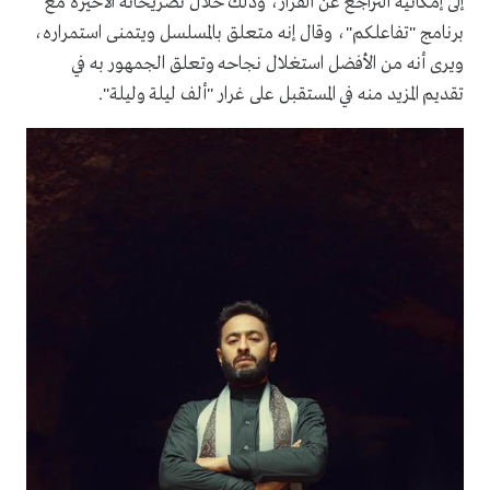
إلى إمكانية التراجع عن القرار، وذلك خلال تصريحاته الأخيرة مع
برنامج "تفاعلكم"، وقال إنه متعلق بالمسلسل ويتمنى استمراره،
ويرى أنه من الأفضل استغلال نجاحه وتعلق الجمهور به في
تقديم المزيد منه في المستقبل على غرار "ألف ليلة وليلة".