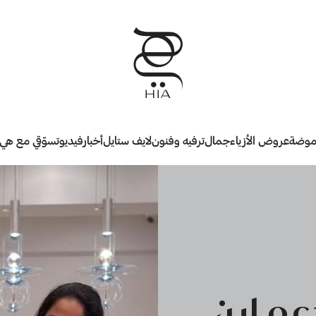
وضة
عروض الأزياء
جمال
ترفيه وفنون
لايف ستايل
أخبار
فيديو
تسوّقي مع هي
عم ابن