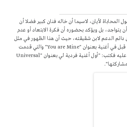
لمحاباة لأيان، لاسيما أن خاله فنان كبير فضلا أن
ن يتواجد، بل ويؤكد بحضوره أن فكرة الابتعاد أو عدم
 دائم الدعم لابن شقيقته، حيث أن هذا الظهور في مثل
تلك الأحداث ليس الأول، بل تشارك سلمان خان مع أيان من قبل في أغنية بعنوان "You are Mine" والتي قدمت
كأغنية راب، وقد ظهر أيان في فيديو ترويجا للأغنية، وعلق عليه فكتب: "أول أغنية فردية لي بعنوان "Universal