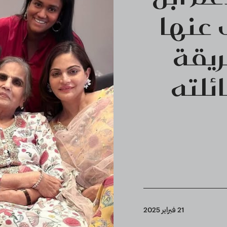
 عنها
يقة
ئلته
21 فبراير 2025