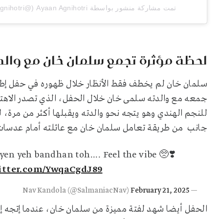
تمت مشاركة منشور بواسطة ‏‎Ayaan Agnihotri‎‏ (@‏‎ayaanagnihotri‎‏)
لحظة مؤثرة تجمع سلمان خان مع والد
سلمان خان لم يخطف فقط الأنظار خلال ظهوره في حفل إطلاق
جمعه مع والدته سلمى خان خلال الحفل، الذي تصدر الاهتم
للنجم الهندي وهو يتجه نحو والدته ويقبلها أكثر من مرة،
جانب من طريقة تعامل سلمان خان مع عائلته أمام عدسات ا
en yeh bandhan toh.... Feel the vibe 🥺❣️
itter.com/YwqaCgdJ89
February 21, 2025
— Nav Kandola (@SalmaniacNav)
الحفل أيضا شهد لفتة مميزة من سلمان خان، عندما إتجه إلى