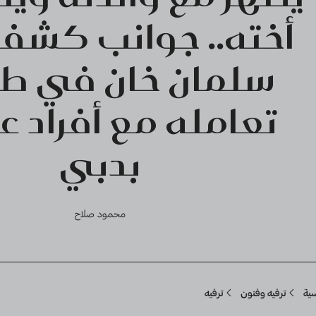
أخته.. جوانب كشف
سلمان خان في طر
تعامله مع أفراد عا
بدبي
محمود صلاح
Breadcru
سية
ترفيه وفنون
ترفيه