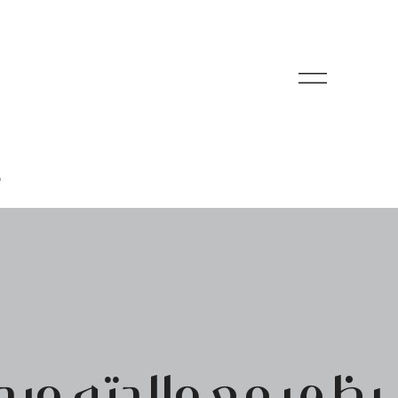
م
يظهر مع والدته ويد