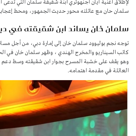
لإطلاق أغنية أيان أجنهوتري ابنة شقيقة سلمان التي تدعى 
سلمان حان مع عائلته محور حديث الجمهور، ومحط إعجابهم
سلمان خان يساند ابن شقيقته في دب
توجه نجم بوليوود سلمان خان إلى إمارة دبي، من أجل مساندة
وهو يقف على خشبة المسرح بجوار ابن شقيقته وسط دعم و
العائلة في مقدمة اهتمامه.