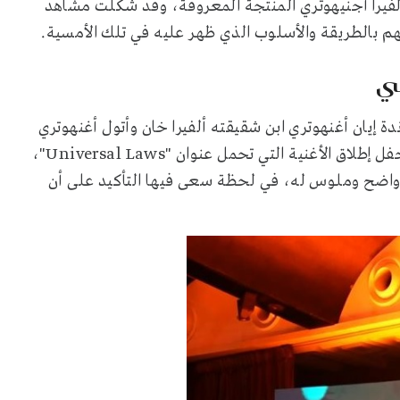
ألفيرا أجنيهوتري المنتجة المعروفة، وقد شكلت مشاهد
 بالطريقة والأسلوب الذي ظهر عليه في تلك الأمسية.
ي
 إيان أغنهوتري ابن شقيقته ألفيرا خان وأتول أغنهوتري
كاتب السيناريو والمخرج الهندي ، وظهر سلمان خان في الحفل إطلاق الأغنية التي تحمل عنوان "Universal Laws"،
اضح وملوس له، في لحظة سعى فيها التأكيد على أن