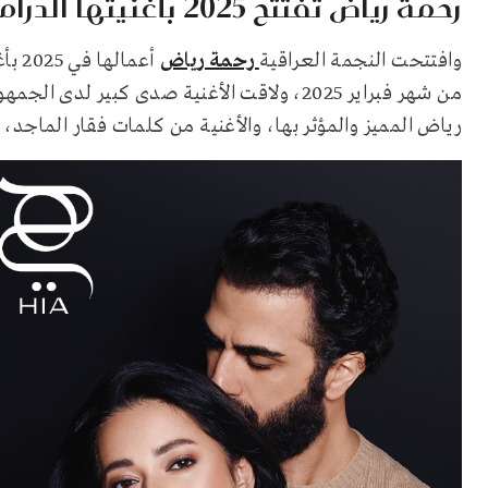
رحمة رياض تفتتح 2025 بأغنيتها الدرامية والرومانسية "تفاركينا"
وافتتحت النجمة العراقية
رحمة رياض
أعما
من شهر فبراير 2025، ولاقت الأغنية صدى كبي
رياض المميز والمؤثر بها، والأغنية من كلمات فقار الماجد