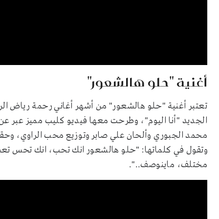
أغنية "حلو هالشعور"
تعتبر أغنية "حلو هالشعور" من أشهر أغاني رحمة رياض الرو
الجديد "أنا اليوم"، وطرحت معها فيديو كليب مميز عبر عن
وتقول في كلماتها: "حلو هالشعور انك تحب، انك تحس 
مختلف، ماينوصف..".