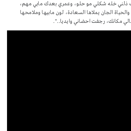
بك ذلني خله شكلي مو حلو، وعمري بعدك مابي مهم،
 والحياة الجان يملاها السعادة، لون مابيها وملامحها
لي مكانك، رجفت احضاني وايديا..".