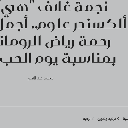
نجمة غلاف "هي"
ألكسندر علوم.. أجمل
رحمة رياض الروما
بمناسبة يوم الحب 2025
محمد عبد المنعم
Breadcru
سية
ترفيه وفنون
ترفيه