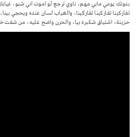
بدونك يومي مابي مهم، ناوي ترجع لو اموت اني شنو، غيا
تفاركينا تفاركينا تفاركينا، والغياب لسان عنده ويحجي بينا،
حزينة، اشتياق شكبره بيا، والحزن واضح عليه، من شفت خا