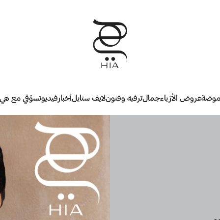
وضة
عروض الأزياء
جمال
ترفيه وفنون
لايف ستايل
أخبار
فيديو
تسوّقي مع هي