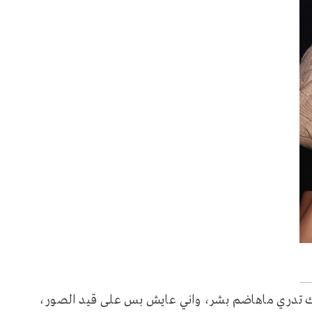
نك تدري ماهاضم بشر، واني عايش بس على قيد الصور،