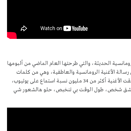
مانسية الحديثة، والتي طرحتها العام الماضي من ألبومها
 رسالة الأغنية الرومانسية والعاطفية، وهي من كلمات
محمد الجبوري وألحان علي صابر وتوزيع محب الراوي، وحققت الأغنية أكثر من 34 مليون نسبة استماع على يوتيوب،
تعشق شخص، طول الوقت بي تنخبص، حلو هالشعور شي