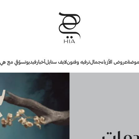
وضة
عروض الأزياء
جمال
ترفيه وفنون
لايف ستايل
أخبار
فيديو
تسوّقي مع هي
دمات