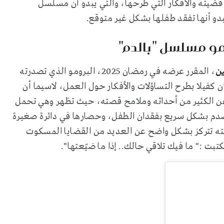
يته والأفكار التي طرحها، والتي يبدو أن مسلسل
و أنها تفقد طفلها بشكل غير متوقع.
و مسلسل "بالدم"
ن
، المقرر عرضه في رمضان 2025، البرومو الذي تصدرته
ة، والذي وصلت مدته لما يقارب 52 ثانية، كان كفيلا بطرح التساؤلات والأفكار حول العمل، لاسيما أن
ن الكثير من أحداثه وملامح قصته، حيث تظهر وهي تحمل
دم بشكل سريع بفقدان الطفل، وحصارها في دائرة صغيرة
ه تتركز بشكل واضح عن العديد من القضايا المسكوت
ت :" ما فيك تلاقي حالك.. إذا ما ضيّعتها".