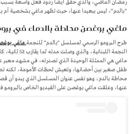
رمضان الماضي، والذي حقق أيضا ردود فعل واسعة بسبب قض
"بالدم"، ليس ببعيدا عنها، حيث تظهر ماغي بشخصية أم يبد
ماغي بوغصن محاطة بالدماء في بروم
طرح البرومو الرسمي لمسلسل "بالدم" للنجمة
ماغي بوغص
النجمة اللبناني
ماغي هي الممثلة الوحيدة الذي تصدرته، في مشهد معبر ع
طفل صغير بين أحضانها، وتعيش لحظات الأمومة، لكنه تص
محاطة بالدم، وهو نفس عنوان المسلسل الذي يبدو أن قصت
عنها، وعلقت ماغي بوغصن على الفيديو الخاص بالبرومو فكتب