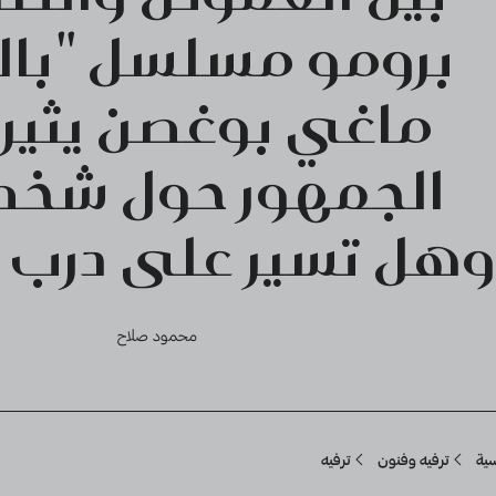
برومو مسلسل "بالد
ماغي بوغصن يثير 
الجمهور حول شخص
وهل تسير على درب "
محمود صلاح
Breadcru
سية
ترفيه وفنون
ترفيه