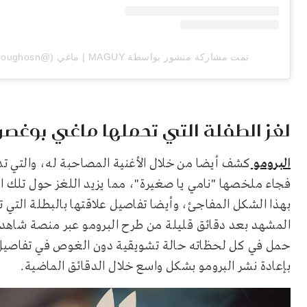
تمت مشاركة منشور بواسطة ‏‎MAGUY | ماغي‎‏ (@‏‎maguyboughosn‎‏)
لغز الطفلة التي تحملها ماغي بوغصن
البرومو
كشف أيضا من خلال الأغنية المصاحبة له، والتي 
فجاء ملخصها "نامي يا صغيرة"، مما يزيد اللغز حول تلك ا
بهذا الشكل المفاجئ، وأيضا تفاصيل علاقتها بالبطلة التي
المشهد بعد دقائق قليلة من طرح البرومو عبر منصة شاهد
حمل في كل لحظاته حالة تشويقية دون الغوص في تفاصيل، 
بإعادة نشر البرومو بشكل واسع خلال الدقائق الماضية.