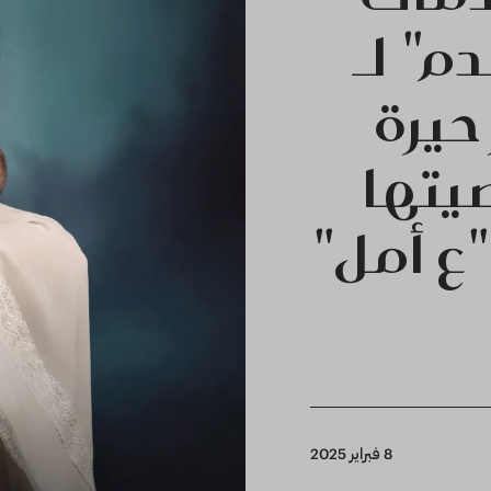
م" لـ
حيرة
يتها
ع أمل"
8 فبراير 2025