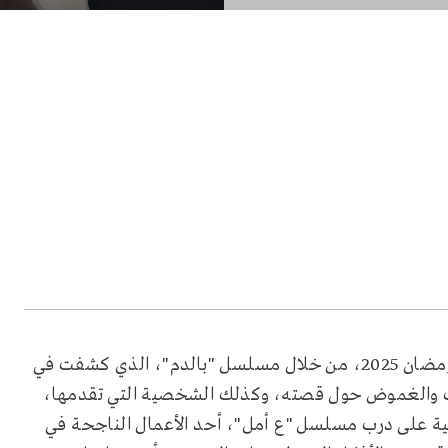
تستعد النجمة ماغي بوغصن لحضور جديد في مسلسلات رمضان 2025، من خلال مسلسل "بالدم"، الذي كشفت في
لات والغموض حول قصته، وكذلك الشخصية التي تقدمها،
نانية على درب مسلسل "ع أمل"، أحد الأعمال الناجحة في