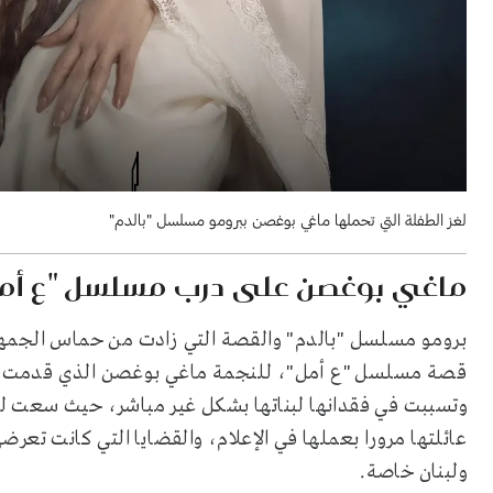
لغز الطفلة التي تحملها ماغي بوغصن ببرومو مسلسل "بالدم"
ماغي بوغصن على درب مسلسل "ع أم
برومو مسلسل "بالدم" والقصة التي زادت من حماس الجمهور 
قصة مسلسل "ع أمل"، للنجمة ماغي بوغصن الذي قدمت فيه 
وتسببت في فقدانها لبناتها بشكل غير مباشر، حيث سعت لل
عائلتها مرورا بعملها في الإعلام، والقضايا التي كانت تعر
ولبنان خاصة.