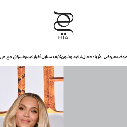
وضة
عروض الأزياء
جمال
ترفيه وفنون
لايف ستايل
أخبار
فيديو
تسوّقي مع هي