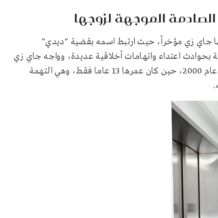
 الصادمة الموجهة لزوجها
 جاي زي مؤخراً، حيث ارتبط اسمه بقضية "ديدي"
ة بحوادث اعتداء واتهامات أخلاقية عديدة، وواجه جاي زي
اتهاماً من فتاة مجهولة تزعم أنه اعتدى عليها مع ديدي في عام 2000، حين كان عمرها 13 عاما فقط، وهي التهمة
.