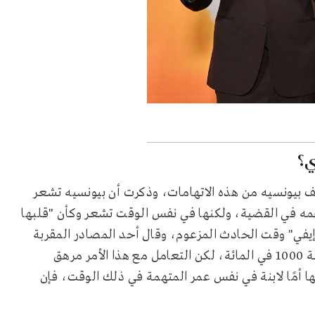
ي؟
قف بيونسيه من هذه الاتهامات، وذكرت أن بيونسيه تشعر
دعمه في القضية، ولكنها في نفس الوقت تشعر وكأن "قلبها
إيفي" وقت الحادث المزعوم، وقال أحد المصادر المقربة
من بيونسيه لصحيفة "ديلي ميل" مؤخراً: "إنها تصدقه بنسبة 1000 في المائة، لكن التعامل مع هذا الأمر مرهق
أمًا لابنة في نفس عمر المتهمة في ذلك الوقت، فإن