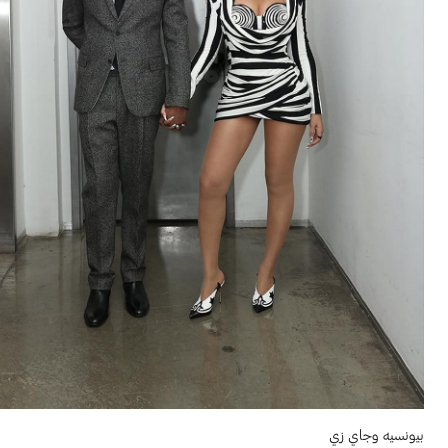
بيونسيه وجاي زي