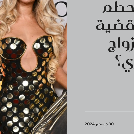
حطم
 قضية
واج
ي؟
30 ديسمبر 2024