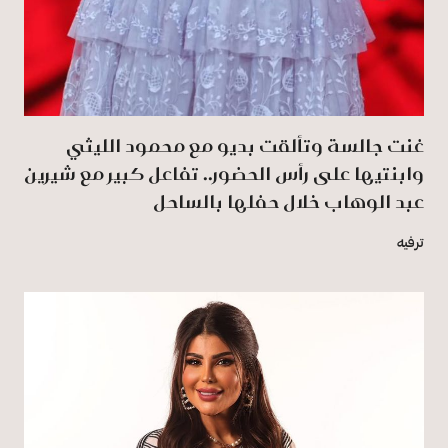
غنت جالسة وتألقت بديو مع محمود الليثي
وابنتيها على رأس الحضور.. تفاعل كبير مع شيرين
عبد الوهاب خلال حفلها بالساحل
ترفيه