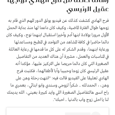
عقيل الرئيسي
فرح الهادي كشفت كذلك عن فيديو يوثق الدور المهم الذي قام به
زوجها طوال الفترة الماضية، وكيف كان داعما لها منذ بداية الحمل
الأول مرورا بولادة ابنها آدم وأخيرا استقبال ابنهما نوح، وكيف كان
دائما حاضرا في كافة المشاهد من التواجد في المطبخ ومساعدتها
ورعاية ابنهما، وقدم الشكر له على كل ما قدمها في رعاية العائلة
في المناسبات والعمل، مشيرة أن هناك العديد من التفاصيل
الصغيرة التي كان دائما حريصا على التركيز عليها، مؤكدا أنه
عقيل الرئيسي كان زوجا وحبيبا وأبا لأطفالهما، فكتبت فرح
الهادي تعليقا على الفيديو قالت فيه: "انتهت رحلة وهن على
وهن،، الحمدلله .. شكراً لزوجي وسندي وابو ابنائي، بعمري ما
راح انسى هالتفاصيل الصغيرة اللي وايد كبيرة بعيني، الله يديمك
لنا يا احلى زوج واب بالدنيا .. احبك".