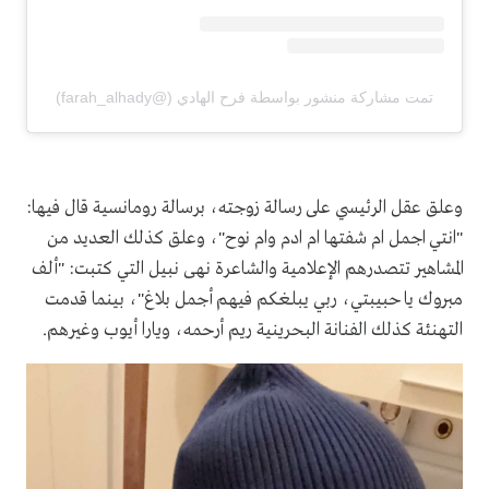
تمت مشاركة منشور بواسطة ‏‎فرح الهادي‎‏ (@‏‎farah_alhady‎‏)
وعلق عقل الرئيسي على رسالة زوجته، برسالة رومانسية قال فيها:
"انتي اجمل ام شفتها ام ادم وام نوح"، وعلق كذلك العديد من
المشاهير تتصدرهم الإعلامية والشاعرة نهى نبيل التي كتبت: "ألف
مبروك يا حبيبتي، ربي يبلغكم فيهم أجمل بلاغ"، بينما قدمت
التهنئة كذلك الفنانة البحرينية ريم أرحمه، ويارا أيوب وغيرهم.