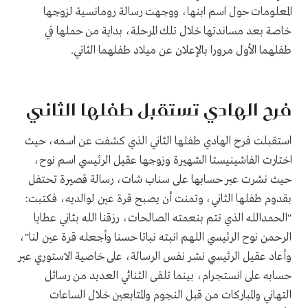
المعلومات حول اسم ابنها، ووجهت رسالة رومانسية لزوجها
خاصة بعد مساندتها خلال تلك المرحلة، بداية من حملها في
طفلهما الأول مرورا بالإعلان عن ميلاد طفلهما الثاني.
فرح الهادي تستقبل طفلها الثاني
استقبلت فرح الهادي طفلها الثاني الذي كشفت عن اسمه، حيث
اختارت الفاشينيستا الشهيرة وزوجها عقيل الرئيسي اسم نوح،
حيث نشرت عبر حسابها على سناب شات، رسالة قصيرة تحتفل
بقدوم طفلها الثاني، وتمنت أن يصبح قرة عين لوالديه، فكتبت:
"الحمدالله الذي تتم بنعمته الصالحات، رزقنا الله بثاني عطايا
الرحمن نوح الرئيسي اللهم انبته نباتا حسنا وأجعله قرة عين لنا"،
وأعاد عقيل الرئيسي نشر نفس الرسالة، على خاصية الاستوري عبر
حسابه على انستجرام، بينما تلقى الثنائي العديد من رسائل
التهاني والمباركات من قبل النجوم والمتابعين خلال الساعات