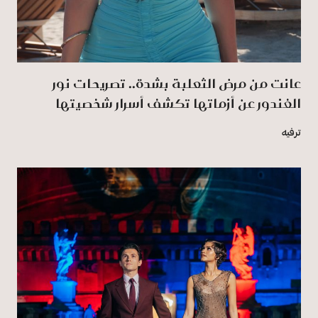
عانت من مرض الثعلبة بشدة.. تصريحات نور
الغندور عن أزماتها تكشف أسرار شخصيتها
ترفيه