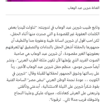
الفنانة شيرين عبد الوهاب
وتابع طبيب شيرين عبد الوهاب في تدوينته: "تناولت الميديا بعض
الكلمات العفوية غير المقصودة و التي صدرت منها أثناء الحفل،
لكن احب اقول ان شيرين انسانة طيبة وعفوية جدا واللطيف أن
جمهورها بالحفلة أشعل الحفل بالنداءات والتصفيق لها لمعرفتهم
بعفويتها الغير مقصودة، أن شيرين عبد الوهاب هي صاحبة
الصوت الفريد الذي يؤهلها لأن تكون ملكة الطرب العربى"، ونشر
أيضاً حسين موسى، منظم حفل شيرين عبد الوهاب الأخير، رداً
على رسالتها وشوق الجمهور لحفلاتها المقبلة وقال: "شيرين في
الكويت ،، عودة نجمة الوطن العربي "نبض مصر" الساحة الفنية
بقوةـ شكراً شيرين على الليلة الاستثنائية، أبدعتي وتألقتى
وتربعتى على العرش كعادتك، مبروك عليكى وعلينا النجاح
واشوفك قريب جدااا تاني.. ترقبونا".