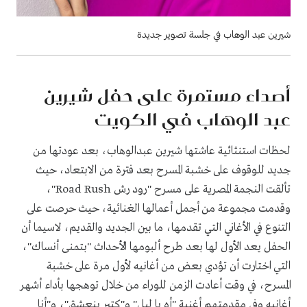
شيرين عبد الوهاب في جلسة تصوير جديدة
أصداء مستمرة على حفل شيرين
عبد الوهاب في الكويت
لحظات استنثائية عاشتها شيرين عبدالوهاب، بعد عودتها من
جديد للوقوف على خشبة المسرح بعد فترة من الابتعاد، حيث
تألقت النجمة المصرية على مسرح "رود رش Road Rush"،
وقدمت مجموعة من أجمل أعمالها الغنائية، حيث حرصت على
التنوع في الأغاني التي تقدمها، ما بين الجديد والقديم، لاسيما أن
الحفل يعد الأول لها بعد طرح ألبومها الأحداث "بتمنى أنساك"،
التي اختارت أن تؤدي بعض من أغانيه لأول مرة على خشبة
المسرح، في وقت أعادت الزمن للوراء من خلال توهجها بأداء أشهر
أغانيه وفي مقدمتهم أغنية "أه يا ليل" و"كتير بنعشق"، و"أنا