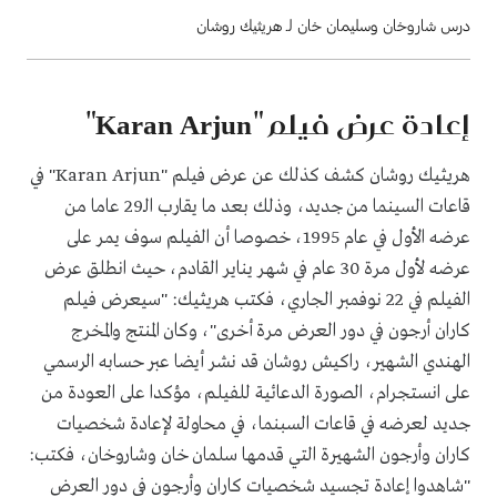
درس شاروخان وسليمان خان لـ هريثيك روشان
إعادة عرض فيلم "Karan Arjun"
هريثيك روشان كشف كذلك عن عرض فيلم "Karan Arjun" في
قاعات السينما من جديد، وذلك بعد ما يقارب الـ29 عاما من
عرضه الأول في عام 1995، خصوصا أن الفيلم سوف يمر على
عرضه لأول مرة 30 عام في شهر يناير القادم، حيث انطلق عرض
الفيلم في 22 نوفمبر الجاري، فكتب هريثيك: "سيعرض فيلم
كاران أرجون في دور العرض مرة أخرى"، وكان المنتج والمخرج
الهندي الشهير، راكيش روشان قد نشر أيضا عبر حسابه الرسمي
على انستجرام، الصورة الدعائية للفيلم، مؤكدا على العودة من
جديد لعرضه في قاعات السبنما، في محاولة لإعادة شخصيات
كاران وأرجون الشهيرة التي قدمها سلمان خان وشاروخان، فكتب:
"شاهدوا إعادة تجسيد شخصيات كاران وأرجون في دور العرض