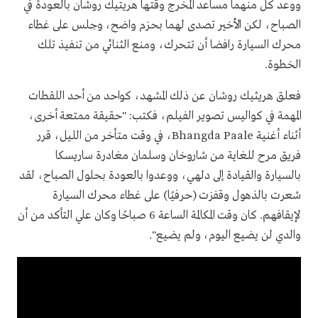
ووعد كل منهما مساعد المخرج وقتها هريتيك روشان بالعودة في
الصباح، لكن الأخير تصدى لهما بحزم واضح، وجلس على غطاء
محرك السيارة رافضا أن تتحرك، ومنع الثنائي من تنفيذ تلك
الخطوة.
فعلق هريثيك روشان عن ذلك المشهد، كواحد من أحد اللقطات
المهمة في كواليس تصوير الفيلم، فكتب: "حقيقة ممتعة أخرى،
أثناء أغنية Bhangda Paale، في وقت متأخر من الليل، قرر
فريق مرح للغاية من شاروخان وسلمان مغادرة ساريسكا
بالسيارة والقيادة إلى دلهي، ووعدوا بالعودة بحلول الصباح، لقد
شعرت بالذهول وقفزت (حرفيًا) على غطاء محرك السيارة
لإيقافهم. كان وقت المكالمة الساعة 6 صباحًا وكان علي التأكد من أن
والدي لن يضيع اليوم، ولم يضيع".