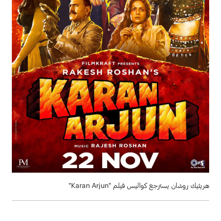
هريثيك روشان يسترجع كواليس فيلم "Karan Arjun"