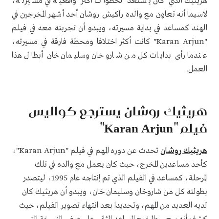
هريتيك الذي كان يستعد لخطوات أكثر واقعية في مسيرته،
لاسيما أنه تعاون مع والده راكيش روشان أحد أشهر المخرجين في
الهند كمساعد في بداية مسيرته، ويبدو أن تجربته معه في فيلم
"Karan Arjun" كانت أكثر اختلافا ومحطة فارقة في مسيرته،
عندما رأى بدايات كل من شاروخان وسليمان خان أبطال هذا
العمل.
هريثيك روشان يسترجع كواليس
فيلم "Karan Arjun"
هريثيك روشان
تحدث عن دوره المهم في فيلم "Karan Arjun"،
كأحد مساعدين المخرج، حيث كان يعمل مع والده في تلك
المرحلة، كمساعد في الفيلم الذي تم إنتاجه عام 1995، ليتصدر
بطولته كل من شاروخان وسليمان خان، ويبدو أن هريثيك كان
لديه العديد من المهم، وتحديدا بعد انتهاء تصوير الفيلم، حيث