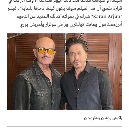
سينما! وأصبحت مدمنًا منذ ذلك اليوم فصاعدًا !! وهنا أدركت في
قرارة نفسي أن هذا الفيلم سوف يكون فيلمًا ناجحًا للغاية"، فيلم
"Karan Arjun" شارك في بطولته كذلك العديد من النجوم
أبرزهمكاجول ومامتا كولكارني وراخي غولزار وأمريش بوري.
راكيش روشان وشاروخان