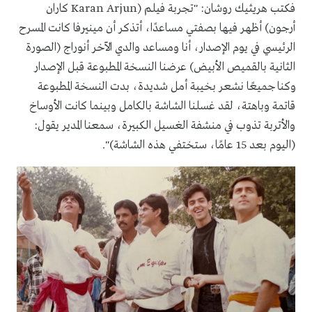
فكتب هريثيك روشان: "تجربة فيلم (Karan Arjun كاران
أرجون) أظهر فيها بصفتي مساعدًا، أتذكر أن مينيرفا كانت المسرح
الرئيسي في يوم الإصدار، أنا ومساعد والدي الآخر أنوراج (الصورة
الثانية بالقميص الأبيض) عرضنا النسخة المطبوعة قبل الإصدار
وكنا جميعًا نشعر بخيبة أمل شديدة، بدت النسخة المطبوعة
قاتمة وباهتة، لقد غسلنا الشاشة بالكامل وبينما كانت الأوساخ
والأتربة تذوب في منشفة الغسيل الكبيرة، سمعنا المدير يقول:
(اليوم بعد 15 عامًا، ستختفي هذه الشاشة)".