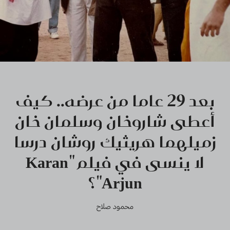
بعد 29 عاما من عرضه.. كيف
أعطى شاروخان وسلمان خان
زميلهما هريثيك روشان درسا
لا ينسى في فيلم "Karan
Arjun"؟
محمود صلاح