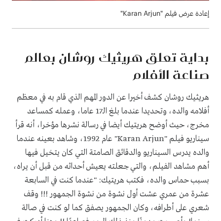
إعادة عرض فيلم "Karan Arjun"
بداية تعلق هريثيك روشان بعالم
صناعة الأفلام
هريثيك روشان كشف أخيرا عن الدور المهم الذي قام به في معظم
أفلامه والده، وتحديدا عندما بلغ الـ17 عاما، وعمله كمساعد
مخرج، حيث أوضح هريتيك أيضا في رسالة نشرها مؤخرا، أنه قرأ
سيناريو فيلم "Karan Arjun" عام 1992، وشاهد بعينه عندما
والده يدرس السيناريو والدقائق الصامتة التي كان يتخيل فيها
أهم مشاهد الفيلم، والتي جعلته يعيش أحداثه من قبل أن يراه،
بسبب حماس والده، فكتب هريتيك: "عندما كنت في السابعة
عشرة من عمري عشت أول نشوة من نشوة الجمهور !!! وقف
شعري على أطرافه، وكان الجمهور يصفق كما لو كنت في صالة