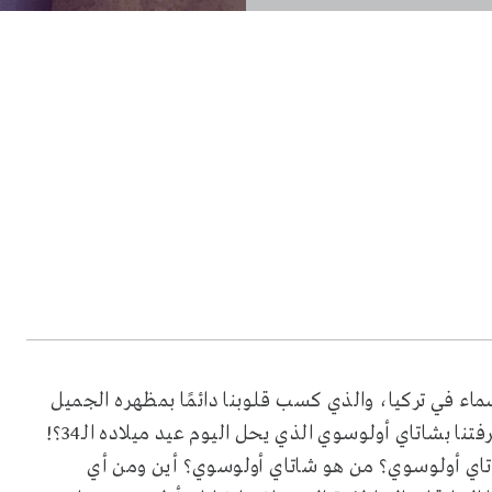
سماء في تركيا، والذي كسب قلوبنا دائمًا بمظهره الجميل
ووقفته المتواضعة وأدائه التمثيلي الناجح. إذن ما مدى معرفتنا بشاتاي أولوسوي الذي يحل اليوم عيد ميلاده الـ34؟!
شاتاي أولوسوي؟ من هو شاتاي أولوسوي؟ أين ومن أي