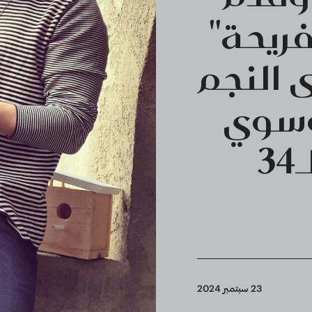
ريحة"
 النجم
وسوي
3
23 سبتمبر 2024