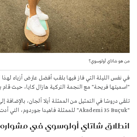
من هو شاتاي أولوسوي؟
في نفس الليلة التي فاز فيها بلقب أفضل عارض أزياء لهذا 
"اسميتها فريحة" مع النجمة التركية هازال كايا، حيث قام 
تلقى دروسًا في التمثيل من الممثلة أيلا ألجان، بالإضاف
"Akademi 35 Buçuk" للممثلة فاهيدا جوردوم، التي أدت دور والدة هازال كايا في مسلسل "اسميتها فريحة".
انطلاق شاتاي أولوسوي في مشواره 