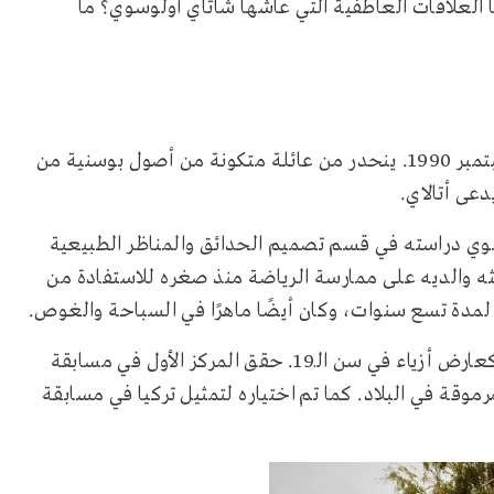
لعلاقات العاطفية التي عاشها شاتاي أولوسوي؟ ما
شاتاي أولوسوي هو ممثل تركي، ولد في إسطنبول في 23 سبتمبر 1990. ينحدر من عائلة متكونة من أصول بوسنية من
عى أتالاي.
سوي دراسته في قسم تصميم الحدائق والمناظر الطبيعية
حثه والديه على ممارسة الرياضة منذ صغره للاستفادة من
ة لمدة تسع سنوات، وكان أيضًا ماهرًا في السباحة والغوص.
خلال فترة دراسته الجامعية، بدأ شاتاي أولوسوي مسيرته كعارض أزياء في سن الـ19. حقق المركز الأول في مسابقة
ا" في عام 2010، وهي مسابقة مرموقة في البلاد. كما تم اختياره لتمثيل تركيا في مسابقة