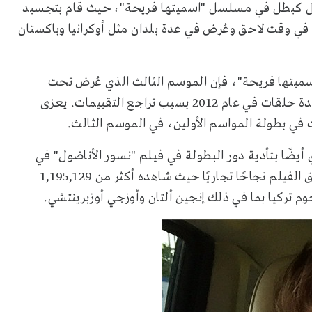
أول كبطل في مسلسل "اسميتها فريحة"، حيث قام بتجسيد
 وقت لاحق وعُرض في عدة بلدان مثل أوكرانيا وباكستان
"اسميتها فريحة"، فإن الموسم الثالث الذي عُرض تحت
عنوان "طريق أمير" لم يحقق نفس النجاح وتم إلغاؤه بعد عدة حلقات في عام 2012 بسبب تراجع التقييمات. يعزى
في بطولة المواسم الأولين، في الموسم الثالث.
ضًا بتأدية دور البطولة في فيلم "نسور الأناضول" في
عام 2011، حيث جسد شخصية الملازم أول أحمد أونور. حقق الفيلم نجاحًا تجاريًا حيث شاهده أكثر من 1,195,129
تركيا بما في ذلك إنجين ألتان وأوزجي أوزبرينتشي.