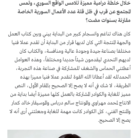
خلال خلطة درامية مميزة تلامس الواقع السوري، وتمس
المجتمع عن قرب في ظل قلة عدد الأعمال السورية الخاصة
مقارنة بسنوات مضت؟
كان هناك تناغم وانسجام كبير من البداية بيني وبين كتاب العمل
والجهة المنتجة التي كان لديها قرار من البداية أن تقدم عملا فنيا
مختلفا بصناعة جيدة وجودة عالية ومنافسة، والكتاب كان
لديهم التحدي ليقدمون شيئاً جديدا ومختلفاً، وهذه العوامل
أعطتني الحماس والشغف للمشاركة في صناعة هذه التجربة،
الحمدلله لقد أعطانا الله القوة لنقدم عملا فنيا مميزا بهذه
الطريقة، لا شك في أنه لا يصح إلا الصحيح بالمقام الأول، النص
مميز للغاية والكوادر المشاركة بالعمل كلها مميزة أيضا بداية من
الانتاج لمحمد مهراوي والمونتاج سالم درباس والموسيقار خالد كمار
والمنتج الفني، كل الكوادر كانت مهمة للغاية وجعلتني أرى أنه لا
يصح إلا الصحيح.