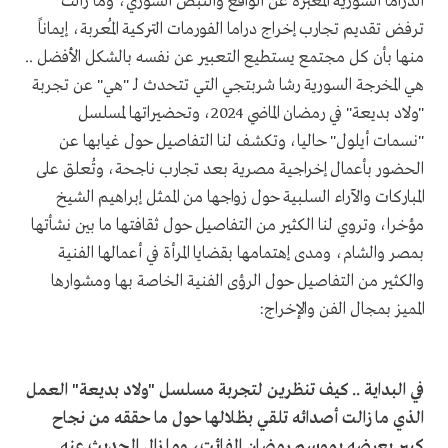
الدراما السورية المُعبرة عن الواقع والنبض السوري، وما زالت
ترفض تقديم تجارب إخراج دراما الفورمات التركية المُعربة، إيماناً
منها بأن كل مجتمع يستطيع التعبير عن نفسه بالشكل الأفضل ..
هي المخرجة السورية رشا شربتجي التي تتحدث لـ "هي" عن تجربة
"ولاد بديعة" في رمضان الماضي 2024، وتحضيراتها لمسلسل
"نسمات أيلول" حاليا، وتكشف لنا التفاصيل حول غيابها عن
الحضور بأعمال إخراجية مصرية بعد تجارب ناجحة، وتُعلق على
المباركات والآراء السلبية حول زواجها من الممثل إبراهيم الشيخ
مؤخرا، وتروي لنا الكثير من التفاصيل حول ثقافتها ما بين نشأتها
بمصر والشام، ومدى إهتمامها بقضايا المرأة في أعمالها الفنية
والكثير من التفاصيل حول الرؤى الفنية الخاصة بها ومشوارها
المميز بمجال الفن والإخراج:
في البداية .. كيف تنظرين لتجربة مسلسل "ولاد بديعة" العمل
الذي ما زالت أصدائه تلقي بظلالها حول ما حققه من نجاح
كبير بعرضه بموسم رمضان الفائت، وما زال الحديث عنه