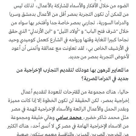
الضوء من خلال الأفكار والأسماء المشاركة بالأعمال، لذلك ليس
من الممكن أن تكون التجربة بمصر أقل من الأعمال بدمشق وسريا
والدراما السورية، تجاربي بمصر خاصة جدا وأفتخر بها سواء من
خلال "شرف فتح الباب" و "أولاد الليل" و "ابن الأرندلي" الذي حقق
نجاحا كبيرا للغاية وقتها ورواجه في الشارع كعمل كوميدي وحيد
في الأرشيف الخاص بي، لقد تعاونت مع عمالقة وأتمنى أن أعود
لأخوض التجربة بمصر من جديد.
ما المعايير المرهون بها عودتك لتقديم التجارب الإخراجية من
جديد في الدراما المصرية؟
حاليا، هناك مجموعة من المقترحات للعودة لتقديم أعمال
إخراجية بمصر، لكن الحقيقة لن تكون الخطوة إلا إذا كانت مميزة
وبقدر الحمل والأعمال الرائعة والأسماء الإخراجية المهمة في مصر
مثل محمد شاكر خضير،
محمد سامي
وهاني خليفة ومجموعة
من الاسماء الإخراجية الهامة في مصر كي لا أنسى أحد، هناك الكثير
من المخرجين المصريين المميزين والمنافسة معهم ستكون صعبة