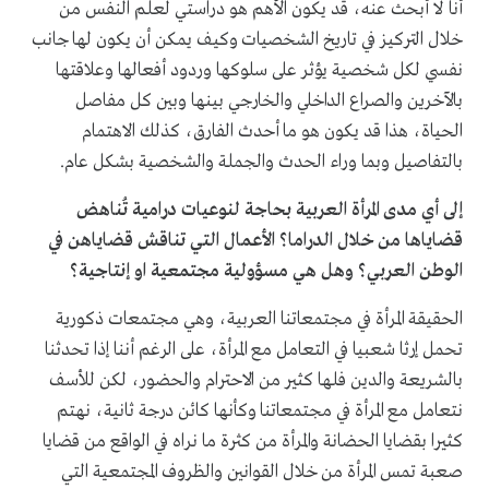
أنا لا أبحث عنه، قد يكون الأهم هو دراستي لعلم النفس من
خلال التركيز في تاريخ الشخصيات وكيف يمكن أن يكون لها جانب
نفسي لكل شخصية يؤثر على سلوكها وردود أفعالها وعلاقتها
بالآخرين والصراع الداخلي والخارجي بينها وبين كل مفاصل
الحياة، هذا قد يكون هو ما أحدث الفارق، كذلك الاهتمام
بالتفاصيل وبما وراء الحدث والجملة والشخصية بشكل عام.
إلى أي مدى المرأة العربية بحاجة لنوعيات درامية تُناهض
قضاياها من خلال الدراما؟ الأعمال التي تناقش قضاياهن في
الوطن العربي؟ وهل هي مسؤولية مجتمعية او إنتاجية؟
الحقيقة المرأة في مجتمعاتنا العربية، وهي مجتمعات ذكورية
تحمل إرثا شعبيا في التعامل مع المرأة، على الرغم أننا إذا تحدثنا
بالشريعة والدين فلها كثير من الاحترام والحضور، لكن للأسف
نتعامل مع المرأة في مجتمعاتنا وكأنها كائن درجة ثانية، نهتم
كثيرا بقضايا الحضانة والمرأة من كثرة ما نراه في الواقع من قضايا
صعبة تمس المرأة من خلال القوانين والظروف المجتمعية التي