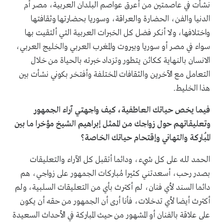
نشأت في عاصمتين من أعرق عواصم البلدان العربية، مصر أم
الدنيا والفن، الحضارة والعراقة، وسوريا بحضارتها وثقافتها
واختلافها، ولا أنكر فضل كل الخبرات العربية التي ألتقيت بها
سواء في مصر أو سوريا وبيروت والمغرب العربي والخليج العربي،
الانسان بالنهاية ككائن يتطور وتزداد خبرته بالحياة من خلال
التعامل مع الآخرين والثقافات المختلفة وأفتخر بكوني نشأت بين
هذا الخليط.
فيما يخص حياتك العاطفية، كيف واجهتي آراء الجمهور
وتعليقاتهم حول زواجك من الممثل إبراهيم الشيخ مؤخرا ما بين
المُباركة والتهاني وإقتحام حياتك الخاصة؟
الحمد لله على كل شيء، ودائما أتقبل كل الآراء والتعليقات
بصدر رحب، أسعدتني كثيرا مُباركات الجمهور على زواجي، هم
دائما السند لأي فنان، لم أكترث بأي من التعليقات السلبية، ولم
أكترث أيضا لأي تدخلات، فأنا أرى أن الجمهور من حقه أن يكون
على علاقة بالفنان أو المشهور من حيث المباركة في الأحداث السعيدة