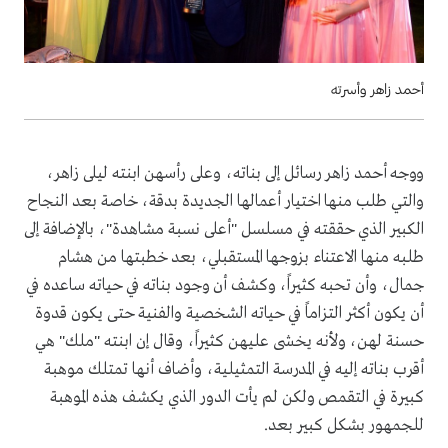
أحمد زاهر وأسرته
ووجه أحمد زاهر رسائل إلى بناته، وعلى رأسهن ابنته ليلى زاهر،
والتي طلب منها اختيار أعمالها الجديدة بدقة، خاصة بعد النجاح
الكبير الذي حققته في مسلسل "أعلى نسبة مشاهدة"، بالإضافة إلى
طلبه منها الاعتناء بزوجها المستقبلي، بعد خطبتها من هشام
جمال، وأن تحبه كثيراً، وكشف أن وجود بناته في حياته ساعده في
أن يكون أكثر التزاماً في حياته الشخصية والفنية حتى يكون قدوة
حسنة لهن، ولأنه يخشى عليهن كثيراً، وقال إن ابنته "ملك" هي
أقرب بناته إليه في المدرسة التمثيلية، وأضاف أنها تمتلك موهبة
كبيرة في التقمص ولكن لم يأت الدور الذي يكشف هذه الموهبة
للجمهور بشكل كبير بعد.