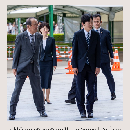
بعيداً عن البروتوكول.. الأمير هيساهيتو يشارك