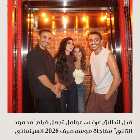
قبل انطلاق عرضه.. عوامل تجعل فيلم "محمود
التاني" مفاجأة موسم صيف 2026 السينمائي