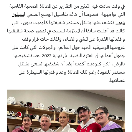
في وقت سادت فيه الكثير من التقارير عن المعاناة الصحية القاسية
التي تواجهها، خصوصا أن كافة تفاصيل الوضع الصحي ل
سيلين
ديون
تكشف عنها بشكل مستمر شقيقتها كلوديت ديون، التي
كانت قد أعلنت سابقا أن المتلازمة تسببت في تدهور صحة شقيقتها
وافقدتها القدرة على المشي والغناء، ولذلك جات قرار وقف
عروضها الموسيقية الحية حول العالم، والجولات التي كانت على
جدول أعمالها في الفترة الماضية، في نهاية 2022 بعد تشخيصها
بالمرض، لكن كلوديت أكدت أيضا أن شقيقتها تسعى بشكل
مستمر للعودة رغم تلك المعاناة وعدم قدرتها السيطرة على
عضلاتها.