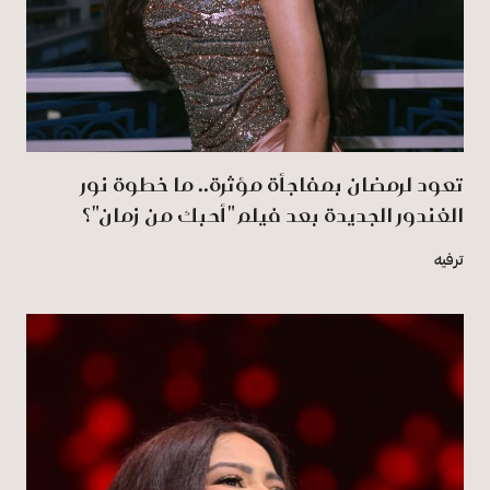
تعود لرمضان بمفاجأة مؤثرة.. ما خطوة نور
الغندور الجديدة بعد فيلم "أحبك من زمان"؟
ترفيه