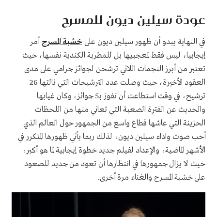
عودة سيلين ديون للمسرح
في النهاية يبدو أن ظهور سيلين ديون على
خشبة المسرح
أمر
إيجابيا، ليس فقط لمعجبيها بل للمطربة الكندية نفسها، حيث
تعتبر من أبرز النجمات اللاتي ترشحن لجوائز جرامي على مدى
العقود الأخيرة، حيث وصلت عدد الترشيحات التي نالتها 26
ترشيح، في وقت استطاعت أن تفوز بـ5 جوائز، وكان غيابها
والحديث عن الفترة الصعبة التي تعاني منها من اللحظات
الحزينة التي عاشها قطاع واسع من الجمهور حول العالم الذي
أحب صوت واداء سيلين ديون، لذلك ربما يأتي ظهورها المتكرر في
الأشهر الماضية، والإعداد لفيلم جديد خطوة إيجابية لما هو أكبر،
حيث لا يزال جمهورها في انتظارها أن تعود من جديد للصعود
على خشبة المسرح والغناء مرة أخرى.