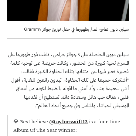
سيلين ديون تفاجئ العالم بظهورها في حفل توزيع جوائز Grammy
سيلين ديون الحاصلة على 5 جوائز جرامي، تلقت فور ظهورها على
المسرح تحية كبيرة من الحضور، وكانت حريصة على توجيه كلمة
قصيرة تعبر فيها عن امتنانها بتلك الحفاوة الكبيرة فقالت:
"أشكركم جميعا على تلك الحفاوة، تبدون رائعين للغاية، أقول
أنني سعيدة هنا، وأنا أعني ما اقوله بالضبط لكونه من أعماق
قلبي، هناك حب هائل وسعادة دائما تستطيع أن تقدمها
الموسيقي لحياتنا، وللناس وفي جميع أنحاء العالم".
💎 Best believe
@taylorswift13
is a four-time
Album Of The Year winner: