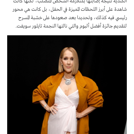
الكندية نتيجة إصابتها بمتلازمة الشخص المتصلب، لكنها كانت
شاهدة على أبرز اللحظات المميزة في الحفل، بل كانت هي محور
رئيسي فيه كذلك، وتحديدا بعد صعودها على خشبة المسرح
لتقديم جائزة أفضل ألبوم والتي نالتها النجمة تايلور سويفت.