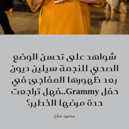
شواهد على تحسن الوضع
الصحي للنجمة سيلين ديون
بعد ظهورها المفاجئ في
حفل Grammy..فهل تراجعت
حدة مرضها الخطير؟
محمود صلاح