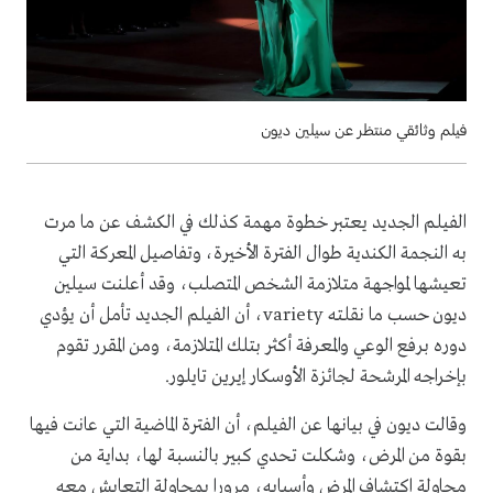
فيلم وثائقي منتظر عن سيلين ديون
الفيلم الجديد يعتبر خطوة مهمة كذلك في الكشف عن ما مرت
به النجمة الكندية طوال الفترة الأخيرة، وتفاصيل المعركة التي
تعيشها لمواجهة متلازمة الشخص المتصلب، وقد أعلنت سيلين
ديون حسب ما نقلته variety، أن الفيلم الجديد تأمل أن يؤدي
دوره برفع الوعي والمعرفة أكثر بتلك المتلازمة، ومن المقرر تقوم
بإخراجه المرشحة لجائزة الأوسكار إيرين تايلور.
وقالت ديون في بيانها عن الفيلم، أن الفترة الماضية التي عانت فيها
بقوة من المرض، وشكلت تحدي كبير بالنسبة لها، بداية من
محاولة اكتشاف المرض وأسبابه، مرورا بمحاولة التعايش معه