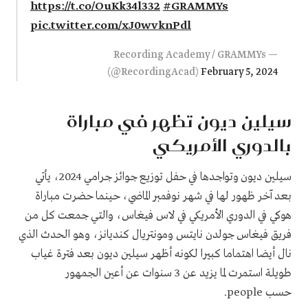
https://t.co/OuKk34l332
#GRAMMYs
pic.twitter.com/xJ0wvknPdl
— Recording Academy / GRAMMYs
(@RecordingAcad)
February 5, 2024
سيلين ديون تظهر في مباراة
بالدوري الأمريكي
سيلين ديون وتواجدها في حفل توزيع جوائز جرامي 2024، يأتي
بعد آخر ظهور لها في شهر نوفمبر الماضي، حينما حضرت مباراة
هوكي في الدوري الأمريكي في لاس فيغاس، والتي جمعت كل من
فريق فيغاس جولدن نايتس ومونتريال كنديانز، وهو الحدث الذي
نال أيضا اهتماما كبيرا لكونه أظهر سيلين ديون بعد فترة غياب
طويلة استمرت لما يزيد عن 3 سنوات عن أعين الجمهور
حسب people.