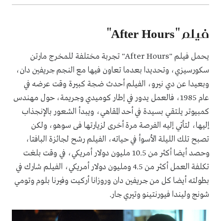
فيلم "
After Hours
"
يحمل فيلم "
After Hours
" تجربة مختلفة للمخرج مارتن
سكورسيزي، وتحديدا بعدما تعاون فيها مع النجم جريفين دان،
وبعيدا عن دي نيرو، الفيلم أحدث ضجة كبيرة وقت عرضه في
عام 1985، فالعمل يدور في إطار كوميدي وجريمة، حول مهندس
كمبيوتر يلتقي بسيدة في أحد المقاهي، ويبدأ الشعور بالإنجذاب
إليها، لتأتي إليه الفرصة مرة أخرى لزيارتها فى سوهو، ولكن
تصبح تلك الليلة الأسوأ في حياته، الفيلم رشح لجائزة البافتا،
وحصد أيضا أكثر من 10.5 مليون دولار أمريكي، في وقت بلغت
تكلفة العمل أكثر من 4.5 ومليون دولار أمريكي، الفيلم شارك في
بطولته أيضا كل من جريفين دان وروزانا أركيت وفيرنا بلوم وتومي
شونج وليندا فيورنتينو وتيري جار.