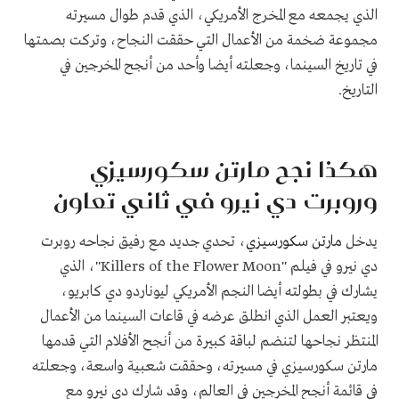
الذي يجمعه مع المخرج الأمريكي، الذي قدم طوال مسيرته
مجموعة ضخمة من الأعمال التي حققت النجاح، وتركت بصمتها
في تاريخ السينما، وجعلته أيضا وأحد من أنجح المخرجين في
التاريخ.
هكذا نجح مارتن سكورسيزي
وروبرت دي نيرو في ثاني تعاون
يدخل
مارتن سكورسيزي
، تحدي جديد مع رفيق نجاحه روبرت
دي نيرو في فيلم "
Killers of the Flower Moon
"، الذي
يشارك في بطولته أيضا النجم الأمريكي ليوناردو دي كابريو،
ويعتبر العمل الذي انطلق عرضه في قاعات السينما من الأعمال
المنتظر نجاحها لتنضم لباقة كبيرة من أنجح الأفلام التي قدمها
مارتن سكورسيزي في مسيرته، وحققت شعبية واسعة، وجعلته
في قائمة أنجح المخرجين في العالم، وقد شارك دي نيرو مع