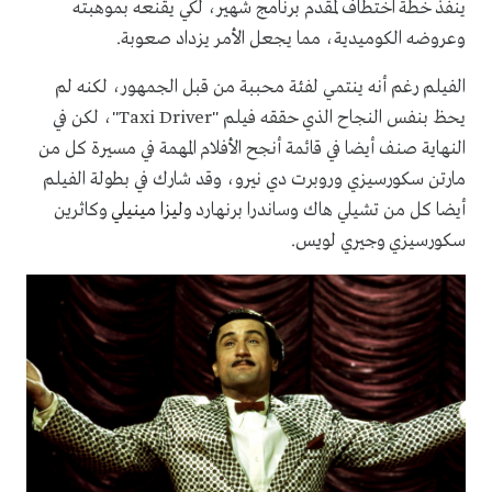
ينفذ خطة اختطاف لمقدم برنامج شهير، لكي يقنعه بموهبته
وعروضه الكوميدية، مما يجعل الأمر يزداد صعوبة.
الفيلم رغم أنه ينتمي لفئة محببة من قبل الجمهور، لكنه لم
يحظ بنفس النجاح الذي حققه فيلم "
Taxi Driver
"، لكن في
النهاية صنف أيضا في قائمة أنجح الأفلام المهمة في مسيرة كل من
مارتن سكورسيزي وروبرت دي نيرو، وقد شارك في بطولة الفيلم
أيضا كل من تشيلي هاك وساندرا برنهارد و
ليزا مينيلي
وكاثرين
سكورسيزي وجيري لويس.