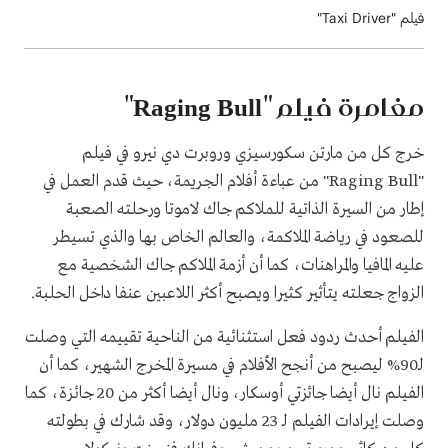
فيلم "Taxi Driver"
مغامرة فيلم "
Raging Bull
"
خرج كل من مارتن سكورسيزي وروبرت دي نيرو في فيلم
"
Raging Bull
" من عباءة أفلام الجريمة، حيث قدم العمل في
إطار من السيرة الذاتية للملاكم جاك لاموتا ورحلته الصعبة
للصعود في رياضة الملاكمة، والعالم الخاص بها والذي تسيطر
عليه المافيا والمراهنات، كما أن أزمة الملاكم جاك الشخصية مع
الزواج جعلته يتأثير كثيرا ويصبح أكثر اللاعبين عنفا داخل الحلبة.
الفيلم أحدث ردود فعل استثنائية من الناحية تقييمه التي وصلت
لـ90% ليصبح من أنجح الأفلام في مسيرة المخرج الشهير، كما أن
الفيلم نال أيضا جائزتي أوسكار، ونال أيضا أكثر من 20 جائزة، كما
وصلت إيرادات الفيلم لـ 23 مليون دولار، وقد شارك في بطولته