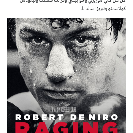
كل من كاثي موريرتي وجو بيشي وفرانك فنسنت ونيكولاس
كولاسانتو وتيريزا سالدانا.