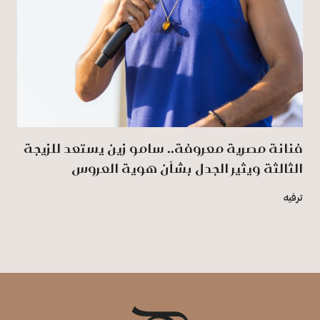
فنانة مصرية معروفة.. سامو زين يستعد للزيجة
الثالثة ويثير الجدل بشأن هوية العروس
ترفيه