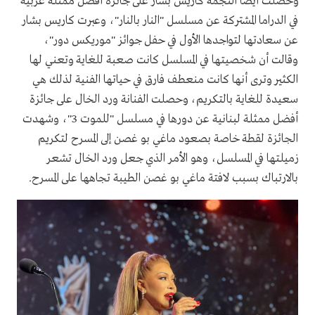
وحصلت أيضاً النجمة كاريس بشار على جائزة ‎أفضل ممثلة عربية
في الدراما المشتركة عن مسلسل "النار بالنار"، وعبرت كاريس بشار
عن سعادتها لتواجدها الأول في حفل جوائز "موريكس دور"،
وقالت أن شخصيتها في المسلسل كانت صعبة للغاية وتعني لها
الكثير وترى أنها كانت منعطف فارق في حياتها الفنية لذلك هي
سعيدة للغاية بالتكريم، وحصلت الفنانة ورد الخال على جائزة
أفضل ممثلة لبنانية عن دورها في مسلسل "للموت 3"، وشهدت
الجائزة لقطة خاصة بصعود ماغي بو غصن إلى المسرح لتكريم
زميلتها في المسلسل، وهو الأمر الذي جعل ورد الخال تشعر
بالارتباك بسبب لافتة ماغي بو غصن الطيبة تجاهها على المسرح.