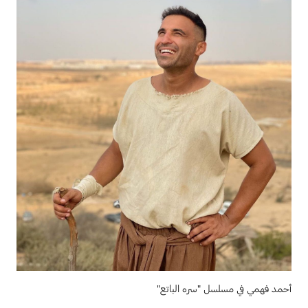
أحمد فهمي في مسلسل "سره الباتع"