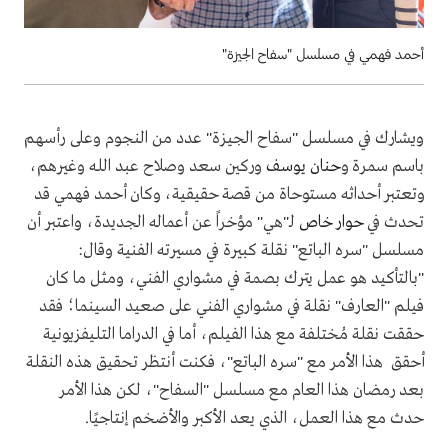
أحمد فهمي في مسلسل "سفاح الجيزة"
ويشارك في مسلسل "سفاح الجيزة" عدد من النجوم وعلى رأسهم
باسم سمرة و
حنان يوسف
وركين سعد وصلاح عبد الله وغيرهم،
وتعتبر أحداثه مستوحاة من قصة حقيقية، وكان أحمد فهمي قد
تحدث في
حوار خاص
لـ"هي" مؤخراً عن أعماله الجديدة، واعتبر أن
مسلسل "سره الباتع" نقلة كبيرة في مسيرته الفنية وقال:
"بالتأكيد هو عمل يترك بصمة في مشواري الفني، ومثل ما كان
فيلم "العارف" نقلة في مشواري الفني على صعيد السينما؛ فقد
حققت نقلة مُختلفة مع هذا الفيلم، أما في الدراما التليفزيونية
أحقق هذا الأمر مع "سره الباتع"، فكنت أنتظر تحقيق هذه النقلة
بعد رمضان هذا العام مع مسلسل "السفاح"، لكن هذا الأمر
حدث مع هذا العمل، الذي يعد الأكبر والأضخم إنتاجيًا.