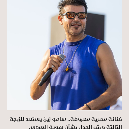
فنانة مصرية معروفة.. سامو زين يستعد للزيجة
الثالثة ويثير الجدل بشأن هوية العروس