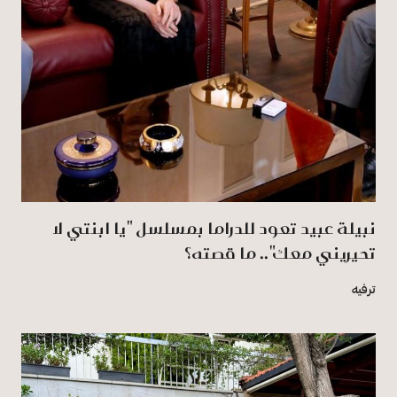
نبيلة عبيد تعود للدراما بمسلسل "يا ابنتي لا
تحيريني معك".. ما قصته؟
ترفيه