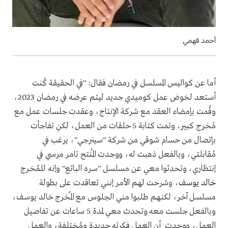
أحمد فهمي
أما عن كواليس المسلسل في رمضان فقال: "في الحقيقة كُنت
أستعد لخوض عمل كوميدي جديد ليتم عرضه في رمضان 2023،
وقُمت بإمضاء العقد مع شركة الإنتاج، وعقدت جلسات عمل مع
مُخرج كبير، وتمت كتابة 5 حلقات من العمل، لكنِ تفاجأت
بإتصال من حسام شوقي من شركة "سينرجي"، يرغب في
مُقابلتي، وبالفعل ذهبت له، ووجدت المُنتج تامر مرسي في
إنتظاري، وتحدثوا معي عن مسلسل "سره الباتع" وإنه للمُخرج
خالد يوسف
، وشرحت لهم الأمر إنني تعاقدت على بطولة
مسلسل آخر، لكنهم طلبوا مني الجلوس مع المُخرج خالد يوسف،
وبالفعل جلست معه وتحدث معي لمدة 5 ساعات عن تفاصيل
العمل، ووجدت أن العمل فكرته جديدة ومُختلفة، والعمل