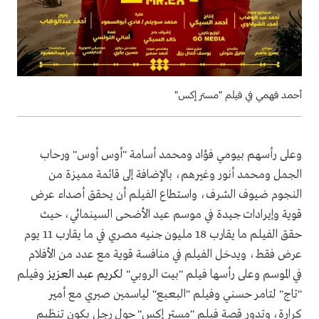
أحمد فهمي في فيلم "مستر إكس"
وعلى رأسهم بيومي فؤاد ومحمد أسامة "أوس أوس" ورحاب
الجمل ومحمد أنور وغيرهم، بالإضافة إلى قائمة مميزة من
النجوم ضيوف الشرف، واستطاع الفيلم أن يحقق أصداء عرض
قوية وإيرادات جيدة في موسم عيد الأضحى السينمائي، حيث
حقق الفيلم ما يقارب 18 مليون جنيه مصري في ما يقارب 11 يوم
عرض فقط، ويدخل الفيلم في منافسة قوية مع عدد من الأفلام
في الموسم وعلى رأسها فيلم "بيت الروبي" ل
كريم عبد العزيز
وفيلم
"تاج" لتامر حسني وفيلم "البعبع" لياسمين صبري مع أمير
كرارة، وتدور قصة فيلم "مستر إكس" حول رجل يكون تنظيم