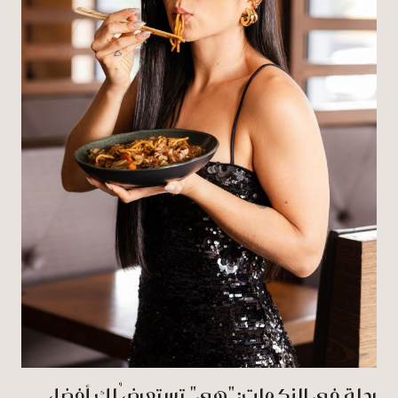
رحلة في النكهات: "هي" تستعرضُ لكِ أفضل