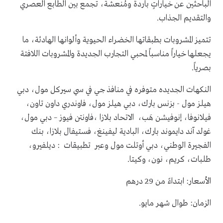
الباحثين عن خياراتٍ باردة ومُنعشة، تجمع بين الطابع العصري
والتقديم الجذاب.
تتميز المشروبات بطبقاتها الخضراء الحيوية وألوانها الهادئة، ما
يجعلها خياراً مناسباً لمحبي التجارب الجديدة والمشروبات اللافتة
بصرياً.
النكهات الجديده متوفره في منافذ جي في سي سيركل مول، دبي
هيلز مول - بزنس بارك، دبي هيلز مول، فاوندري داون تاون،
فيلانوفا، إنوفيشن هَب، الاتحاد بلازا ،فاونتن فيوز – دبي مول،
غولد آند دايموند بارك، البادية ليفينغ، فستيفال بلازا، بنك
الفجيرة الوطني، دبي أوتلت مول وعبر تطبيقات : ديلفيرو،
طلبات، كريم، نون، وكيتا.
الأسعار: ابتداءً من 29 درهم
الزمان: طوال شهر مايو.