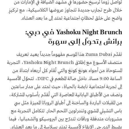
تواصل زوما ترسيخ حضورها في مشهد الضيافة في الإمارات من
خلال طرح تجارب جديدة تتجاوز عروضها الكلاسيكية، مع تركيزٍ
واضح على خلق لحظاتٍ اجتماعية تمتد إلى ما بعد العشاء.
Yashoku Night Brunch في دبي:
برانش يتحوّل إلى سهرة
تقدّم Zuma Dubai هذا الموسم مفهوماً جديداً يعيد تعريف
منتصف الأسبوع مع إطلاق Yashoku Night Brunch، التجربة
المستوحاة من أجواء هونغ كونغ والتي تُقام كل أربعاء ابتداءً من
الساعة 9:00 مساءً. داخل صالة المطعم في DIFC، تتحوّل الأمسية
إلى تجربة اجتماعية نابضة بالحياة، حيث تمتد على مدار ساعتين
ونصف من الأطباق اليابانية المعاصرة التي تُقدّم بأسلوب المشاركة،
من المقبلات الباردة والساخنة إلى أطباق الروباتا المميزة مثل سي
باس التشيلي المشوي وتندرلوين اللحم الحار. تتكامل التجربة مع
مشروبات متدفقة وباقات تتدرّج بين البروسيكو والشمبانيا، فيما
يضبط الدي جي الإيقاع لأمسية تمتد بسلاسة إلى ما بعد العشاء.