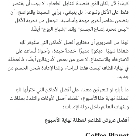
كيف؟ لأن المكان الذي نقصدهُ لتناول الطعام، لا يجب أن يقتصر
فقط على الأكل وتنوعه؛ بل ينبغي، برأيي البسيط والمتواضع، أن
يتضمن عناصر أخرى مهمة وأساسية، تجعل من تجربة الأكل
"ليس مجرد إشباع الجسم" وإنما "إشباع الروح" أيضًا.
لهذا من الضروري أن تختاري أفضل الأماكن التي ستُوفر لكِ
طعامًا شهيًا، ديكورًا مميزًا، خدمةً جيدة، وأجواءً تُساعد على
الاسترخاء والاستمتاع. لا ضير من بعض الأدرينالين أيضًا، فالعطلة
في نهاية المطاف ليست فقط للراحة، وإنما لإعادة شحن الجسم من
جديد.
ما رأيكِ لو تتعرفين معنا، على أفضل الأماكن التي اخترتُها لكِ
لعطلة نهاية هذا الأسبوع، لقضاء أجمل الأوقات والتلذذ بمذاقات
ونكهات العالم داخل دولة الإمارات؟
أفضل عروض المطاعم لعطلة نهاية الأسبوع
Coffee Planet