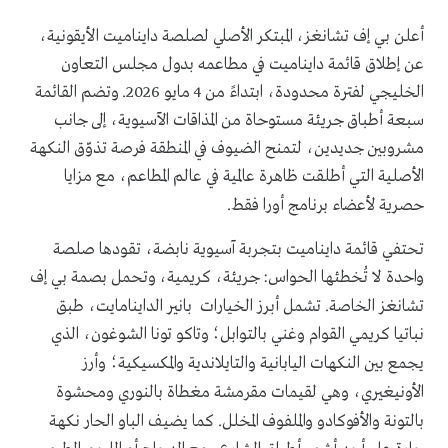
أعلن بي إف تشانغز، المبتكر الأصلي لصلصة دايناميت الأيقونية،
عن إطلاق قائمة دايناميت في مطاعمه بدول مجلس التعاون
الخليجي لفترة محدودة، ابتداءً من 4 مايو 2026. وتضم القائمة
سبعة أطباق جريئة مستوحاة من المذاقات الآسيوية، إلى جانب
مشروبين جديدين، لتمنح الضيوف في المنطقة فرصة تذوّق النكهة
الأصلية التي أطلقت ظاهرة عالمية في عالم المطاعم، مع مزايا
حصرية لأعضاء برنامج
أورا
فقط.
تحتفي قائمة دايناميت بتجربة آسيوية نابضة، تقودها صلصة
واحدة لا تُخطئها الحواس: جريئة، كريمية، وتحمل بصمة بي إف
تشانغز الخاصة. تشمل أبرز الخيارات
بانير الداينامايت
، طبق
نباتيا كريمي القوام وغني بالتوابل؛ وتاكو تونا الشوغون، الذي
يجمع بين النكهات اليابانية والتايلاندية والمكسيكية؛ و
أرز
الأونيغيري
، وهي لقيمات مقرمشة مغطاة بالنوري ومحشوة
بالتونة والأفوكادو والملفوف المخلل. كما يضيف الباو الحار
نكهة