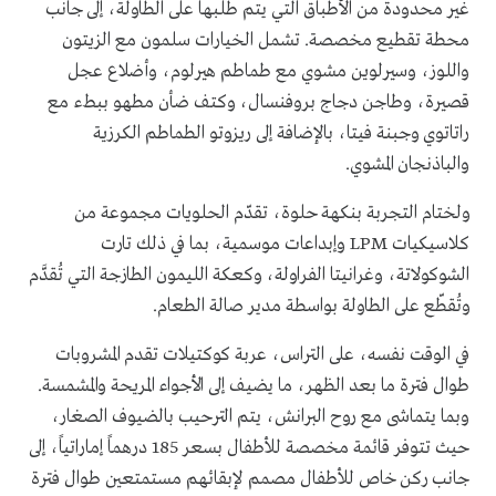
غير محدودة من الأطباق التي يتم طلبها على الطاولة، إلى جانب
محطة تقطيع مخصصة. تشمل الخيارات سلمون مع الزيتون
واللوز، وسيرلوين مشوي مع طماطم هيرلوم، وأضلاع عجل
قصيرة، وطاجن دجاج بروفنسال، وكتف ضأن مطهو ببطء مع
راتاتوي وجبنة فيتا، بالإضافة إلى ريزوتو الطماطم الكرزية
والباذنجان المشوي.
ولختام التجربة بنكهة حلوة، تقدّم الحلويات مجموعة من
كلاسيكيات LPM وإبداعات موسمية، بما في ذلك تارت
الشوكولاتة، وغرانيتا الفراولة، وكعكة الليمون الطازجة التي تُقدَّم
وتُقطّع على الطاولة بواسطة مدير صالة الطعام.
في الوقت نفسه، على التراس، عربة كوكتيلات تقدم المشروبات
طوال فترة ما بعد الظهر، ما يضيف إلى الأجواء المريحة والمشمسة.
وبما يتماشى مع روح البرانش، يتم الترحيب بالضيوف الصغار،
حيث تتوفر قائمة مخصصة للأطفال بسعر 185 درهماً إماراتياً، إلى
جانب ركن خاص للأطفال مصمم لإبقائهم مستمتعين طوال فترة