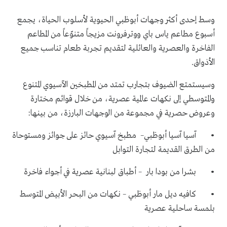
وسط إحدى أكثر وجهات أبوظبي الحيوية لأسلوب الحياة، يجمع
أسبوع مطاعم ياس باي ووترفرونت مزيجاً متنوّعاً من المطاعم
الفاخرة والعصرية والعائلية لتقديم تجربة طعام تناسب جميع
الأذواق.
وسيستمتع الضيوف بتجارب تمتد من المطبخين الآسيوي المتنوع
والمتوسطي إلى نكهات عالمية عصرية، من خلال قوائم مختارة
وعروض حصرية في مجموعة من الوجهات البارزة، من بينها:
• آسيا آسيا أبوظبي– مطبخ آسيوي حائز على جوائز ومستوحاة
من الطرق القديمة لتجارة التوابل
• بشرا من بودا بار – أطباق لبنانية عصرية في أجواء فاخرة
• كافيه ديل مار أبوظبي – نكهات من البحر الأبيض المتوسط
بلمسة ساحلية عصرية