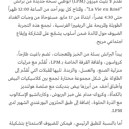
تقدّم لا بتيت ميزون (LPM) أبوظبي نسخة جديدة من برانش
“La Vie en Rosé”، والمتاح كل يوم أحد من الساعة 12:00 ظهراً
حتى 4:30 عصراً، ابتداءً من 17 مايو. مستوحاة من وجبات الغداء
الطويلة والمريحة على الريفييرا الفرنسية، تجمع هذه التجربة
الضيوف حول المائدة ضمن أسلوب يشجّع على المشاركة وإيقاع
اجتماعي مريح.
يبدأ البرانش بسلة من الخبز والمعجنات، تضم باغيت طازجاً،
كرواسون، ولفافة القرفة الخاصة بـ LPM، تُقدَّم مع مربّيات
منزلية الصنع، والعسل، والزبدة. تليها المقبلات التي تُقدَّم إلى
الطاولة على شكل مجموعة مختارة تجمع بين كلاسيكيات البيض
وأطباق أخف. من أبرزها بيض بنديكت مع صلصة هولنديز
بالكمأة، وكروك-مدام على خبز البريوش، وكارباتشيو الإسكالوب
مع الذرة الحلوة، إضافة إلى طبق الحلزون البورغندي الشهير لدى
LPM.
أما بالنسبة للطبق الرئيسي، فيمكن للضيوف الاستمتاع بتشكيلة