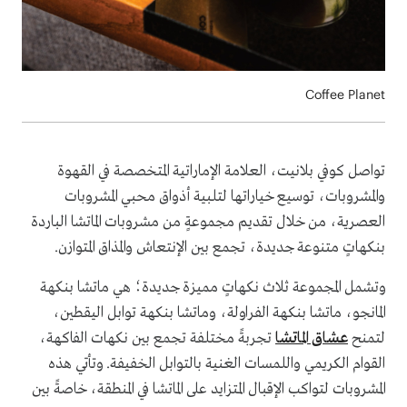
Coffee Planet
تواصل كوفي بلانيت، العلامة الإماراتية المتخصصة في القهوة
والمشروبات، توسيع خياراتها لتلبية أذواق محبي المشروبات
العصرية، من خلال تقديم مجموعةٍ من مشروبات الماتشا الباردة
بنكهاتٍ متنوعة جديدة، تجمع بين الإنتعاش والمذاق المتوازن.
وتشمل المجموعة ثلاث نكهاتٍ مميزة جديدة؛ هي ماتشا بنكهة
المانجو، ماتشا بنكهة الفراولة، وماتشا بنكهة توابل اليقطين،
لتمنح
عشاق الماتشا
تجربةً مختلفة تجمع بين نكهات الفاكهة،
القوام الكريمي واللمسات الغنية بالتوابل الخفيفة. وتأتي هذه
المشروبات لتواكب الإقبال المتزايد على الماتشا في المنطقة، خاصةً بين