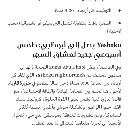
● التوقيت: كل أربعاء، 9:00 مساءً
● السعر: باقات متفاوتة تشمل البروسيكو أو الشمبانيا (حسب
الاختيار)
Yashoku يصل إلى أبوظبي: طقس
أسبوعي جديد لعشاق السهر
وفي العاصمة، ينقل Zuma Abu Dhabi التجربة ذاتها إلى
مستوى مختلف مع Yashoku Night Brunch الذي يُقام كل
أربعاء من الساعة 9:00 مساءً داخل صالة المطعم في
جزيرة المارية.
الأجواء هنا تجمع بين الفخامة الهادئة والطاقة الاجتماعية، مع
قائمة تذوّق غنية تشمل تمبورا الذرة الحلوة، كروكيت سمك
القد، جيوزا الواغيو، وتشكيلة سوشي وأطباق رئيسية تُقدّم
للمشاركة. ومع المشروبات المتدفقة وموسيقى الدي جي، تتحوّل
الأمسية إلى تجربة متكاملة تمتد إلى ما بعد العشاء.