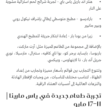
• هنتر آند باريل ياس باي – تجربة شرائح لحم أسترالية مشوية
على النار
• باراديسو – مطبخ متوسطي إيطالي بإشراف نيكول روبي
وبيير جانيير
• زيرا من بودا بار – إعادة ابتكار جريئة للمطبخ الهندي
بالإضافة إلى مجموعة من المطاعم المميزة مثل: آرت ماركت،
باربوسا، بايسايد برجر كو، بوا تاي كافيه، سنترال، مارسيلا، نوري
جريل آند بار، ذا لايتهاوس، وبيكسي.
وتتنوع التجارب بين قوائم بأسعار مميزة وتجارب من إعداد
الطهاة، لتناسب مختلف المناسبات، من وجبات الإفطار الهادئة
والنزهات العائلية إلى أمسيات العشاء الراقية.
تجربة طعام جديدة في ياس مارينا |
11–17 مايو