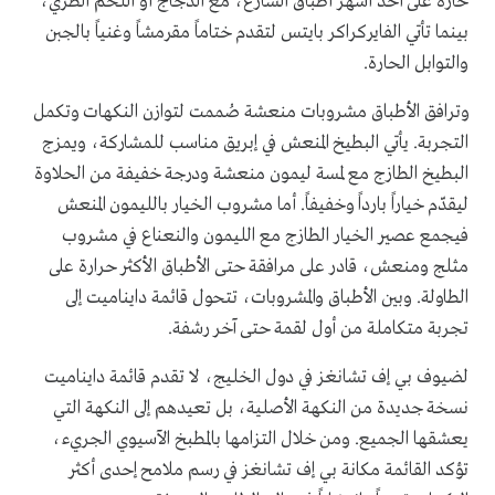
حارة على أحد أشهر أطباق الشارع، مع الدجاج أو اللحم الطري،
بينما تأتي الفايركراكر بايتس لتقدم ختاماً مقرمشاً وغنياً بالجبن
والتوابل الحارة.
وترافق الأطباق مشروبات منعشة صُممت لتوازن النكهات وتكمل
التجربة. يأتي البطيخ المنعش في إبريق مناسب للمشاركة، ويمزج
البطيخ الطازج مع لمسة ليمون منعشة ودرجة خفيفة من الحلاوة
ليقدّم خياراً بارداً وخفيفاً. أما مشروب الخيار بالليمون المنعش
فيجمع عصير الخيار الطازج مع الليمون والنعناع في مشروب
مثلج ومنعش، قادر على مرافقة حتى الأطباق الأكثر حرارة على
الطاولة. وبين الأطباق والمشروبات، تتحول قائمة دايناميت إلى
تجربة متكاملة من أول لقمة حتى آخر رشفة.
لضيوف بي إف تشانغز في دول الخليج، لا تقدم قائمة دايناميت
نسخة جديدة من النكهة الأصلية، بل تعيدهم إلى النكهة التي
يعشقها الجميع. ومن خلال التزامها بالمطبخ الآسيوي الجريء،
تؤكد القائمة مكانة بي إف تشانغز في رسم ملامح إحدى أكثر