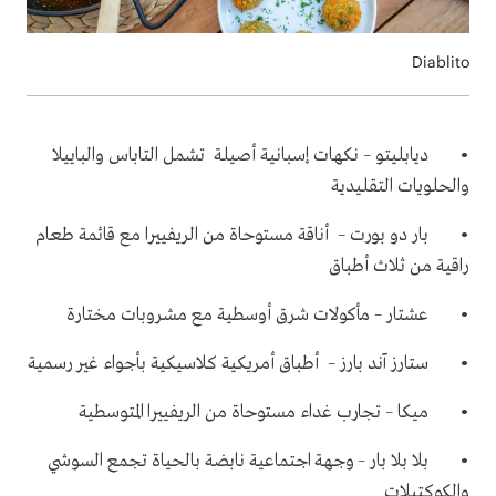
Diablito
• ديابليتو – نكهات إسبانية أصيلة تشمل التاباس والباييلا
والحلويات التقليدية
• بار دو بورت – أناقة مستوحاة من الريفييرا مع قائمة طعام
راقية من ثلاث أطباق
• عشتار – مأكولات شرق أوسطية مع مشروبات مختارة
• ستارز آند بارز – أطباق أمريكية كلاسيكية بأجواء غير رسمية
• ميكا – تجارب غداء مستوحاة من الريفييرا المتوسطية
• بلا بلا بار – وجهة اجتماعية نابضة بالحياة تجمع السوشي
والكوكتيلات