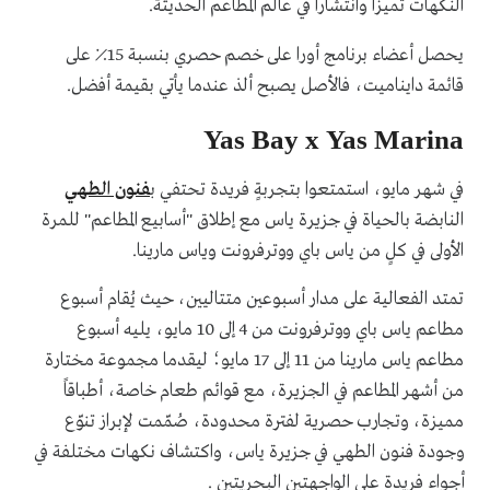
النكهات تميزاً وانتشاراً في عالم المطاعم الحديثة.
يحصل أعضاء برنامج
أورا
على خصم حصري بنسبة 15٪ على
قائمة دايناميت، فالأصل يصبح ألذ عندما يأتي بقيمة أفضل.
Yas Bay x Yas Marina
في شهر مايو، استمتعوا بتجربةٍ فريدة تحتفي ب
فنون الطهي
النابضة بالحياة في جزيرة ياس مع إطلاق "أسابيع المطاعم" للمرة
الأولى في كلٍ من ياس باي ووترفرونت وياس مارينا.
تمتد الفعالية على مدار أسبوعين متتاليين، حيث يُقام أسبوع
مطاعم ياس باي ووترفرونت من 4 إلى 10 مايو، يليه أسبوع
مطاعم ياس مارينا من 11 إلى 17 مايو؛ ليقدما مجموعة مختارة
من أشهر المطاعم في الجزيرة، مع قوائم طعام خاصة، أطباقاً
مميزة، وتجارب حصرية لفترة محدودة، صُمّمت لإبراز تنوّع
وجودة فنون الطهي في جزيرة ياس، واكتشاف نكهات مختلفة في
أجواء فريدة على الواجهتين البحريتين .