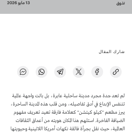
Breadcrumb
13 مايو 2026
تذوق
شارك المقال
لم تعد جدة مجرد مدينة ساحلية عابرة، بل باتت واجهة عالمية
تتنفس الإبداع في أدق تفاصيله، ومن قلب هذه المدينة الساحرة،
يبرز مطعم "كيلو كيتشن" كعلامة فارقة تعيد تعريف مفهوم
الضيافة الفاخرة. استلهم هذا المكان هويته من أعماق الثقافات
العالمية، حيث نقل بجرأة فائقة نكهات أمريكا اللاتينية وحيويتها