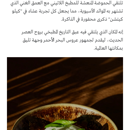
تلتقي الحموضة المنعشة للمطبخ اللاتيني مع العمق الغني الذي
تشتهر به الموائد الآسيوية، مما يجعل كل تجربة عشاء في "كيلو
كيتشن" ذكرى محفورة في الذاكرة.
إنه المكان الذي يلتقي فيه عبق التاريخ المطبخي بروح العصر
الحديث، ليقدم لجمهور عروس البحر الأحمر وجهة تليق
بمكانتها العالمية.