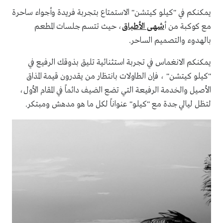
يمكنكم في "كيلو كيتشن" الاستمتاع بتجربة فريدة وأجواء ساحرة
مع كوكبة من أ
شهى الأطباق
، حيث تتسم جلسات المطعم
بالهدوء والتصميم الساحر.
يمكنكم الانغماس في تجربة استثنائية تليق بذوقك الرفيع في
"كيلو كيتشن" ، فإن الطاولات بانتظار من يقدرون قيمة المذاق
الأصيل والخدمة الرفيعة التي تضع الضيف دائماً في المقام الأول،
لتظل ليالي جدة مع "كيلو" عنواناً لكل ما هو مدهش ومبتكر.