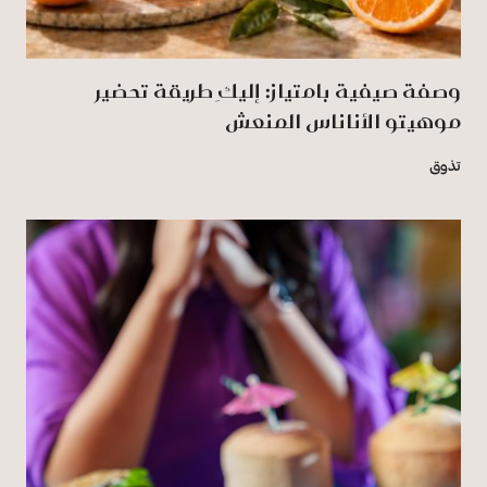
وصفة صيفية بامتياز: إليكِ طريقة تحضير
موهيتو الأناناس المنعش
تذوق