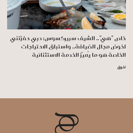
خاص "هي".. الشيف سبيركسوس: دبي حفزَتني
لخوض مجال الضيافة.. واستباق الاحتياجات
الخاصة هو ما يُميّز الخدمة الاستثنائية
تذوق