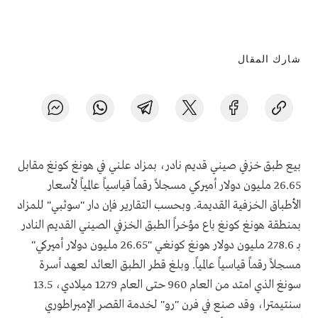
شارك المقال
بيع طبق خزفي صيني قديم نادر، بمزاد علني في هونغ كونغ مقابل
26.65 مليون دولار أميركي مسجلاً رقماً قياسياً عالمياً لأسعار
الأطباق الخزفية القديمة. وبحسب التقارير فإن دار "سوثبي" للمزاد
بمنطقة هونغ كونغ باع مؤخراً الطبق الخزفي الصيني القديم النادر
بـ 278.6 مليون دولار هونغ كونغي "26.65 مليون دولار أميركي"
مسجلاً رقماً قياسياً عالمياً. وبلغ قطر الطبق العائد لعهد أسرة
سونغ الذي امتد من العام 960 حتى العام 1279 ميلادي، 13.5
سنتيمترا، وقد صنع في فرن "رو" لخدمة القصر الإمبراطوري