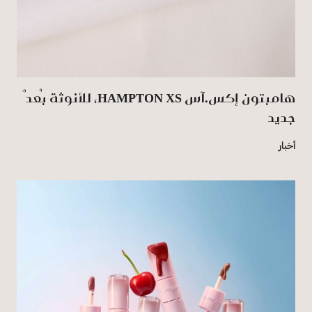
هامبتون إكس.آس HAMPTON XS، للأنوثة بُعدٌ
جديد
أخبار