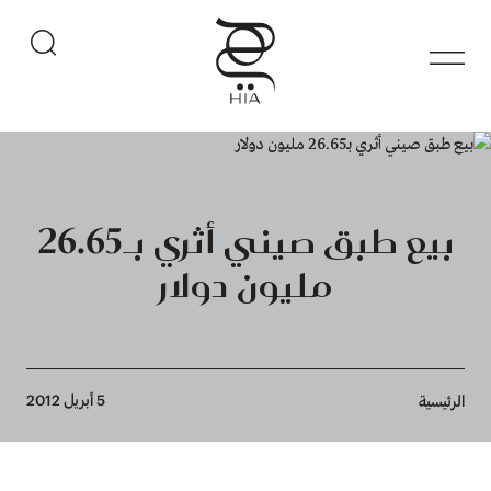
بيع طبق صيني أثري بـ26.65
مليون دولار
Breadcrumb
5 أبريل 2012
الرئيسية