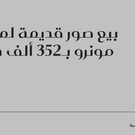
بيع صور قديمة لما
مونرو بـ352 ألف دولار
Breadcru
سية