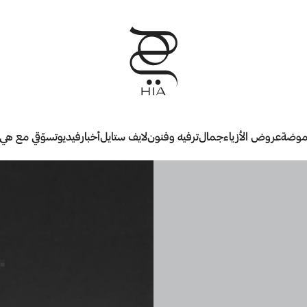
وضة
عروض الأزياء
جمال
ترفيه وفنون
لايف ستايل
أخبار
فيديو
تسوّقي مع هي