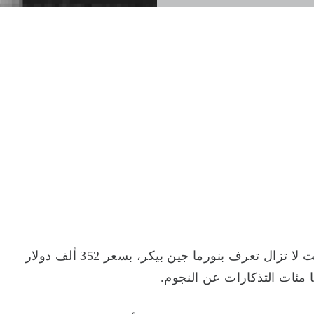
بيعت عشرات الصور لمارلين مونرو في شبابها عندما كانت لا تزال تعرف بنورما جين بيكر، بسعر 352 ألف دولار
مئات التذكارات عن النجوم.