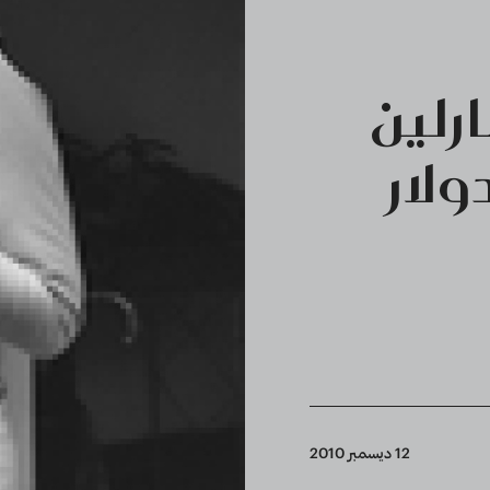
رلين
12 ديسمبر 2010