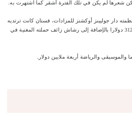
كن شعرها لم يكن في تلك الفترة أشقر كما اشتهرت به.
ظمته دار جوليينز أوكشنز للمزادات، فستان كانت ترتديه
ليدي غاغا خلال تصوير غلاف مجلة مدام فيغارو بسعر 31250 دولارا بالإضافة إلى رشاش زائف حملته المغنية في
ا والموسيقى والرياضة أربعة ملايين دولار.