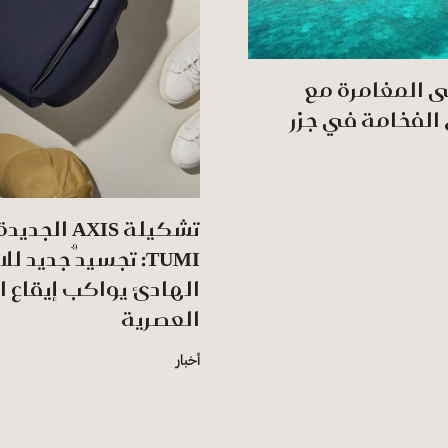
ى المغامرة مع
الفخامة في جزر
تشكيلة AXIS الج
TUMI: تجسيدٌ جديد لل
الهادئ يواكب إيقاع ا
العصرية
أخبار