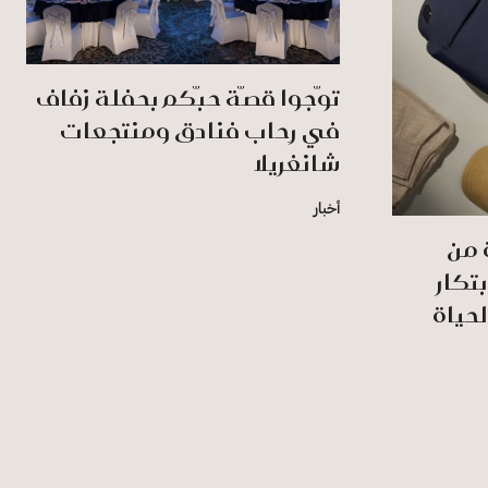
توّجوا قصّة حبّكم بحفلة زفاف
في رِحاب فنادق ومنتجعات
شانغريلا
أخبار
ديدة من
ابتكار
لحياة