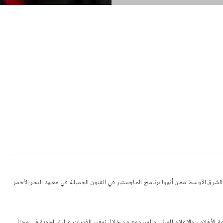
تير على 22 شاباً وشابة من مختلف أرجاء الشرق الأوسط ممن أنهوا برنامج الماجستير في الفنون الجميلة في معهد البحر الأحمر
لأفلام، والإعلام المرئي والمسموع من خلال توفير القدرات عالية الجودة في مجال