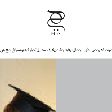
وضة
عروض الأزياء
جمال
ترفيه وفنون
لايف ستايل
أخبار
فيديو
تسوّقي مع هي