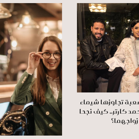
بة تجاوزها شيماء
 كارتر.. كيف نجحا
زواجهما؟