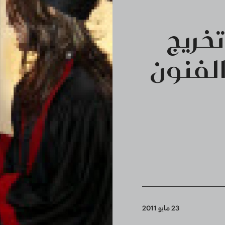
تخريج
لفنون
23 مايو 2011