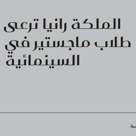
الملكة رانيا ترعى 
طلاب ماجستير في ا
السينمائية
Breadcru
سية