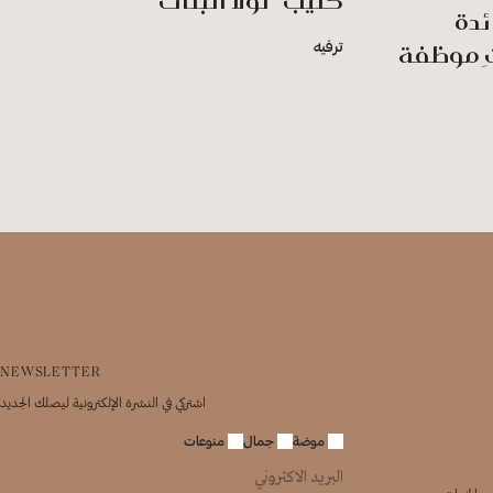
كليب "لولا البنات"
ئدة
تِ موظفة
ترفيه
NEWSLETTER
اشتركي في النشرة الإلكترونية ليصلك الجديد
موضة
جمال
منوعات