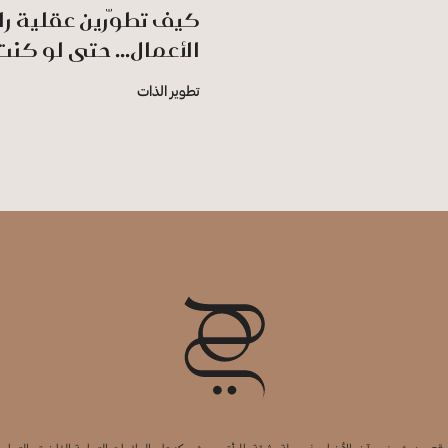
كيف تطوّرين عقلية را
الأعمال... حتى لو كن
تطوير الذات