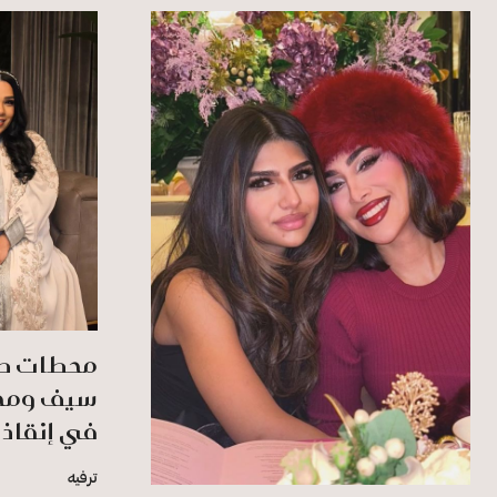
محطات صع
سيف ومحمد
في إنقاذ 
ترفيه