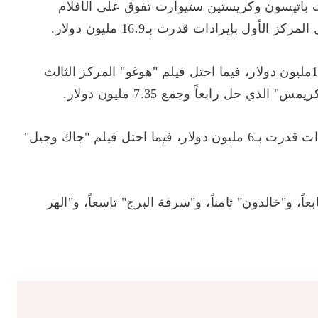
ت باتيسون وكريستين ستيوارت تفوق على الأفلام
ول بإيرادات قدرت بـ16.9 مليون دولار.
وحل فيلم "الدمى" في المركز الثاني بإيرادات تقدر بـ11.2مليون دولار، فيما احتل فيلم "هوغو" المركز الثالث
وتراجع فيلم "أقدام سعيدة 2" إلى المركز الخامس بإيرادات قدرت بـ6 مليون دولار، فيما احتل فيلم "جاك وجيل"
ً، و"خالدون" ثامناً، و"سرقة البرج" تاسعاً، و"الهر