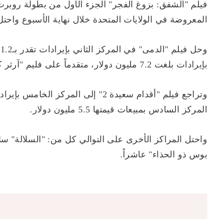
فيلم "الشفق: بزوغ الفجر" الجزء الأول من بطولة روبر
المعروضة في الولايات المتحدة خلال نهاية الأسبوع واحتل المركز الأ
بإيرادات بلغت 7.2 مليون دولار، متقدماً على فليم "آرثر كريمس" الذي حل رابعاً وجمع 7.35 مليون دولار.
المركز السادس بمبيعات قيمتها 5.5 مليون دولار.
واحتل المراكز الأخرى على التوالي كل من: "السلالة" سابعا
بوس ذو الحذاء" عاشراً.