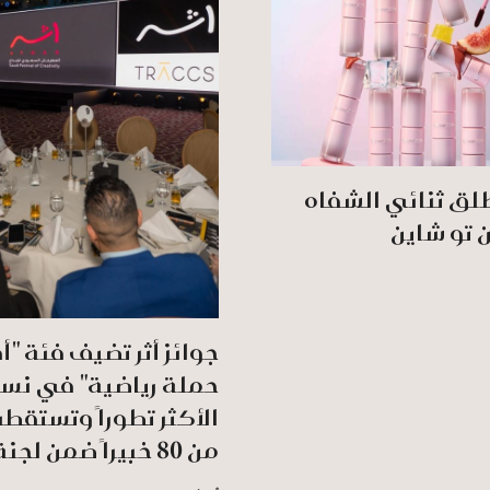
لق ثنائي الشفاه
ن تو شاين
جوائز أثر تضيف فئة "
حملة رياضية" في نس
الأكثر تطوراً وتستقط
من 80 خبيراً ضمن لجنة التحكيم