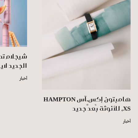
شيجلام تط
الجديد لاي
أخبار
هامبتون إكس.آس HAMPTON
XS، للأنوثة بُعدٌ جديد
أخبار