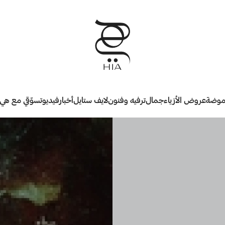
وضة
عروض الأزياء
جمال
ترفيه وفنون
لايف ستايل
أخبار
فيديو
تسوّقي مع هي