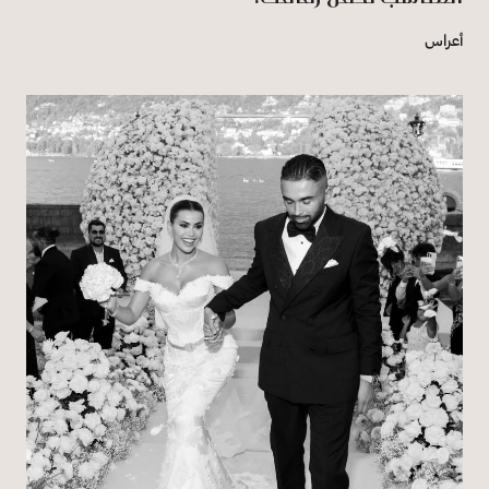
أعراس