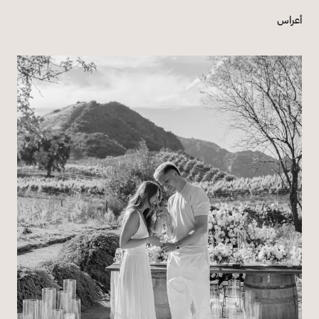
أعراس