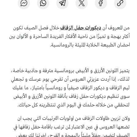
من المعروف أن
ديكورات حفل الزفاف
خلال فصل الصيف تكون
أكثر بهجة و تميزًا من ناحية الأفكار الفريدة الساحرة و الألوان بين
احضان الطبيعة الخلابة المليئة بالرومانسية.
يتميز اللونين الأرزق و الأبيض برومانسية مترفة و جاذبية خاصة،
لذلك، إذا أردت عزيزتي العروس أن تفرحي يوم عرسك و تجعلي
ثيم الزفاف و ديكور الزفاف صيفياً و رومانسياً بامتياز، ما عليك
سوى تنظيم ديكورات حفل زفاف بأناقة اللونين الأزرق و الأبيض
لتحققي من خلاله حلمك في اليوم الذي تنتظرينه كل حياتك.
ولان تزيين طاولات الزفاف من اولويات الترتيبات التي يجب ان
تضعها العروس في عين الاعتبار لمن ترغب باقامة حفل زفافها في
الصيف لتضمن حفلاً مليئاً بالبهجة و الفرح، إخرتنا لك بعض