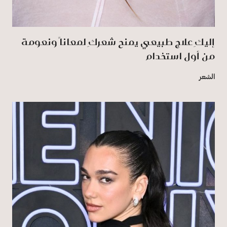
إليكِ علاج طبيعي يمنح شعركِ لمعاناً ونعومة
من أول استخدام
الشعر