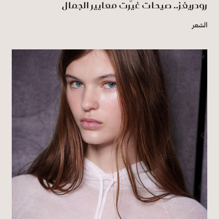
رودريغز.. صيحات غيّرت معايير الجمال
الشعر