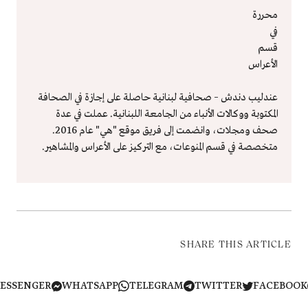
محررة
في
قسم
الأعراس
عندليب دندش – صحافية لبنانية حاصلة على إجازة في الصحافة
المكتوبة ووكالات الأنباء من الجامعة اللبنانية. عملت في عدة
صحف ومجلات، وانضمت إلى فريق موقع "هي" عام 2016.
متخصصة في قسم المنوعات، مع التركيز على الأعراس والمشاهير.
SHARE THIS ARTICLE
MESSENGER
WHATSAPP
TELEGRAM
TWITTER
FACEB