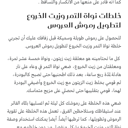
كما أنه قادر على منعها من الانكسار والتساقط .
خلطات نواة التمر وزيت الخروع
لتطويل رموش العروس
للحصول على رموش طويلة وسميكة قبل زفافك عليك أن تجربي
خلطة نواة التمر وزيت الخروع لتطويل رموش العروس.
كل ما تحتاجينه هو معلقة زيت زيتون، ونواة خمسة عشر تمرة،
ومعلقتان من زيت الخروع، ضعي نواة التمر في وعاء على نار
هادئة لمدّة ربع ساعة، بعد ذلك اطحنيها حتى تصبح كالبودرة،
ثم قومي بخلط زيت الزيتون مع زيت الخروع وأضيفي البودرة
لهما، قومي بتقليبها حتى تحصلي على مزيج متماسك.
ضعي هذه الخلطة على رموشك كل ليلة ثم اغسليها بالماء الفاتر
عند استيقاظك وستلاحظين الفرق، تعمل هذه الخلطة على تقوية
الرموش وتطويلها، كما ترطبها أيضاً. أيضاِ يمكنك استخدام وصفة
نواة التمر وزيت الخروع بشكل منفصل من دون خلطهم مع