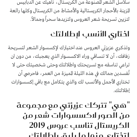
سلاسل الشعر المصنوعة من الكريستال، ناهيك عن الدبابيس
المزينة بالأحجار الكريستالية والأمشاط من الكريستال وكلها رائعة
لتزيين تسريحة شعر العروس ولتزيدها سحراً وجمالاً.
اختاري الأنسب لإطلالتك
وتذكري عزيزتي العروس عند اختيارك لإكسسوار الشعر لتسريحة
زفافك، أن لا تنساقي وراء الاكسسوار الذي يعجبك، من دون ان
تراعي تناسقه مع تسريحتك واطلالتك وحتى شخصيتك حتى لا
تُفسدين جمالك في هذه الليلة المميزة من العمر، فاحرصي أن
تختاري الأجمل والأنسب لك والذي يتكامل مع باقي إكسسوارات
إطلالتك.
"هي" تتركك عزيزتي مع مجموعة
من الصور لاكسسوارات شعر من
الكريستال تناسب عروس 2019
لتختاري منها ما يليق باطلالتك