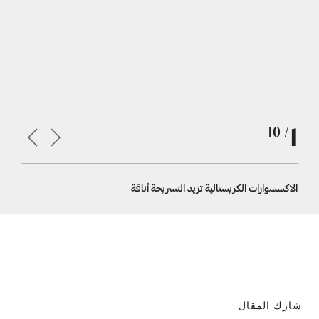
1
/ 10
الاكسسوارات الكريستالية تزيد التسريحة أناقة
إكسسوار شع
شارك المقال