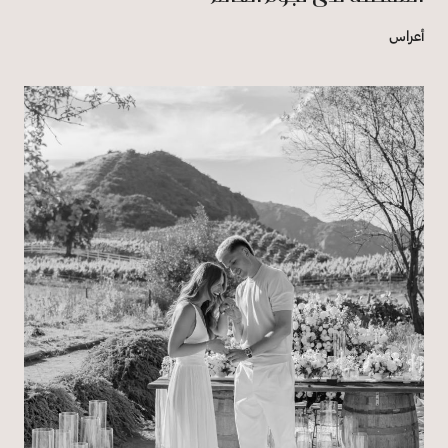
أعراس