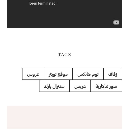
TAGS
زفاف
توم هانكس
موقع تويتر
عروس
صور تذكارية
عريس
سنترال بارك