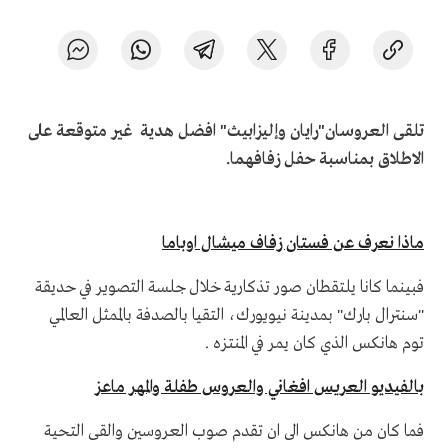
تلقى العروسان"رايان وإليزابيث" افضل هدية غير متوقعة على
الاطلاق بمناسبة حفل زفافهما.
ماذا نعرف عن فستان زفاف ميشال اوباما
فبينما كانا يلتقطان صور تذكارية خلال جلسة التصوير في حديقة
"سنترال بارك" بمدينة نيويورك، التقيا بالصدفة بالممثل العالمي
توم هانكس الذي كان يمر في المنتزه .
بالفيديو العريس افغاني والعروس طفلة والمهر ماعز
فما كان من هانكس الى ان تقدم صوب العروسين والقى التحية