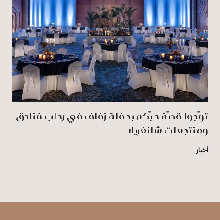
توّجوا قصّة حبّكم بحفلة زفاف في رِحاب فنادق
ومنتجعات شانغريلا
أخبار