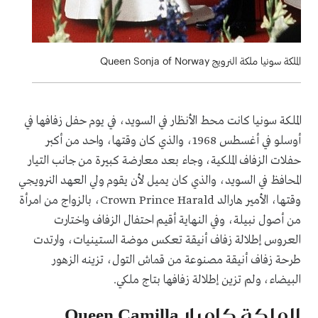
الملكة سونيا ملكة النرويج Queen Sonja of Norway
الملكة سونيا كانت محط الأنظار في السويد، في يوم حفل زفافها في
أوسلو في أغسطس 1968، والذي كان وقتها، واحد من أكبر
حفلات الزفاف الملكية، وجاء بعد معارضة كبيرة من جانب التيار
المحافظ في السويد، والذي كان يميل لأن يقوم ولي العهد النرويجي
وقتها، الأمير هارالد
Crown Prince Harald
، بالزواج من امرأة
من أصول نبيلة، وفي النهاية أقيم احتفال الزفاف واختارت
العروس إطلالة زفاف أنيقة تعكس موضة الستينيات، وارتدت
طرحة زفاف أنيقة مصنوعة من قماش التول، تزينه الزهور
البيضاء، ولم تزين إطلالة زفافها بتاج ملكي.
الملكة كاميلا
Queen Camilla