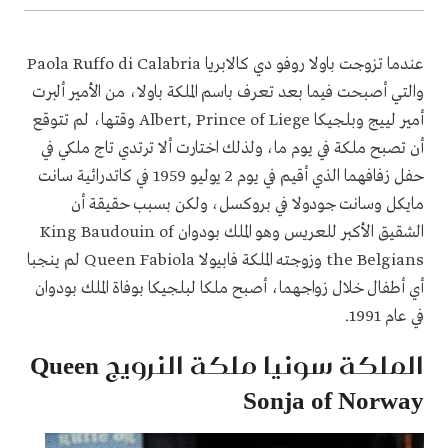
عندما تزوجت باولا روفو دي كالابريا
Paola Ruffo di Calabria
والتي أصبحت فيما بعد تعرف باسم الملكة باولا، من الأمير ألبرت
أمير لييج وبلجيكا
Albert, Prince of Liege
وقتها، لم تتوقع
أن تصبح ملكة في يوم ما، ولذلك اختارت ألا ترتدي تاج ملكي في
حفل زفافهما الذي أقيم في يوم 2 يوليو 1959 في كاتدرائية سانت
مايكل وسانت جودولا في بروكسل، ولكن بسبب حقيقة أن
الشقيق الأكبر للعريس وهو الملك بودوان
King Baudouin of
the Belgians
وزوجته الملكة فابيولا
Queen Fabiola
لم ينجبا
أي أطفال خلال زواجهما، أصبح ملكا لبلجيكا بوفاة الملك بودوان
في عام 1991.
الملكة سونيا ملكة النرويج
Queen
Sonja of Norway