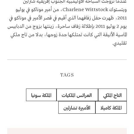
عندما تزوجت السباحة الأوليمبية الجنوب إفريقية شارلين
ويتستوك
Charlene Wittstock
، من أمير موناكو في يوليو
2011، ظهرت حفل زفافهما الذي أقيم في قصر الأمير في موناكو في
يوم 2 يوليو 2011 بإطلالة زفاف ساحرة، زينتها بزوج من الدبابيس
الماسية الأنيقة التي كانت تمتلكها جدة زوجها، بدلا من تاج ملكي
تقليدي.
TAGS
التاج الملكي
العرائس الملكيات
الملكة سونيا
الملكة كاميلا
الأميرة تشارلين