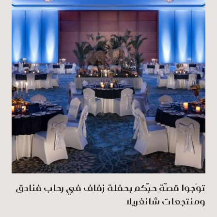
توّجوا قصّة حبّكم بحفلة زفاف في رِحاب فنادق
ومنتجعات شانغريلا