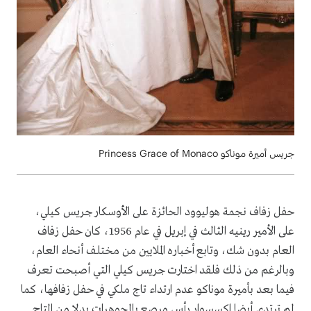
جريس أميرة موناكو Princess Grace of Monaco
حفل زفاف نجمة هوليوود الحائزة على الأوسكار جريس كيلي،
على الأمير رينيه الثالث في إبريل في عام 1956، كان حفل زفاف
العام بدون شك، وتابع أخباره الملايين من مختلف أنحاء العام،
وبالرغم من ذلك فلقد اختارت جريس كيلي التي أصبحت تعرف
فيما بعد بأميرة موناكو عدم ارتداء تاج ملكي في حفل زفافها، كما
لم ترتدي أيضا اكسسوار رأس مرصع بالمجوهرات بدلا من التاج