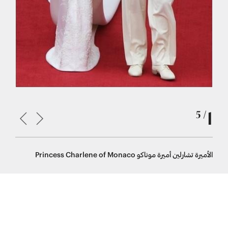
1
/ 5
الأميرة تشارلين أميرة موناكو Princess Charlene of Monaco
الملكة باولا ملكة بلج