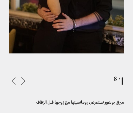
1
/ 8
ميرفي بولغور تستعرض رومانسيتها مع زوجها قبل الزفاف
ميرفي بولغو