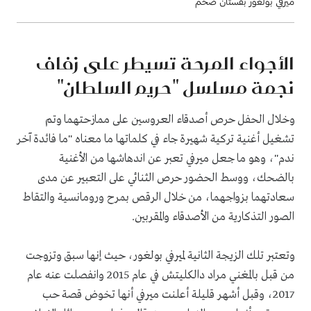
ميرفي بولغور بفستان ضخم
الأجواء المرحة تسيطر على زفاف
نجمة مسلسل "حريم السلطان"
وخلال الحفل حرص أصدقاء العروسين على ممازحتهما وتم
تشغيل أغنية تركية شهيرة جاء في كلماتها ما معناه "ما فائدة آخر
ندم"، وهو ما جعل ميرفي تعبر عن اندهاشها من الأغنية
بالضحك، ووسط الحضور حرص الثنائي على التعبير عن مدى
سعادتهما بزواجهما، من خلال الرقص بمرح ورومانسية والتقاط
الصور التذكارية من الأصدقاء والمقربين.
وتعتبر تلك الزيجة الثانية لميرفي بولغور، حيث إنها سبق وتزوجت
من قبل بالمغني مراد دالكليتش في عام 2015 وانفصلت عنه عام
2017، وقبل أشهر قليلة أعلنت ميرفي أنها تخوض قصة حب