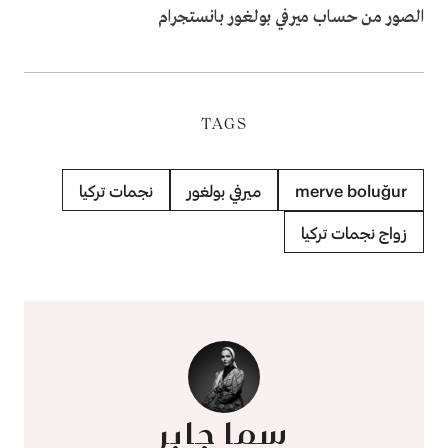
الصور من حساب ميرفي بولغور بانستجرام
TAGS
merve boluğur
ميرفي بولغور
نجمات تركيا
زواج نجمات تركيا
سما جابر