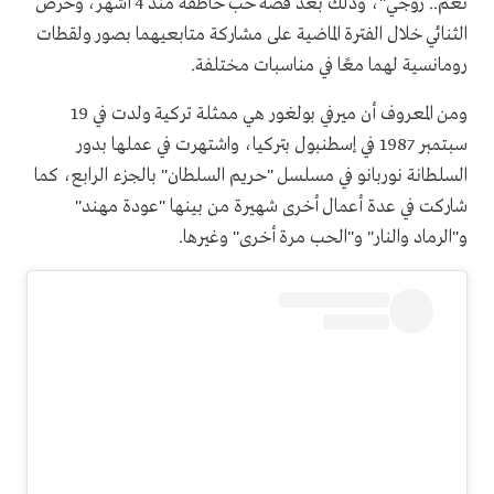
نعم.. زوجي"، وذلك بعد قصة حب خاطفة منذ 4 أشهر، وحرص
الثنائي خلال الفترة الماضية على مشاركة متابعيهما بصور ولقطات
رومانسية لهما معًا في مناسبات مختلفة.
ومن المعروف أن ميرفي بولغور هي ممثلة تركية ولدت في 19
سبتمبر 1987 في إسطنبول بتركيا، واشتهرت في عملها بدور
السلطانة نوربانو في مسلسل "حريم السلطان" بالجزء الرابع، كما
شاركت في عدة أعمال أخرى شهيرة من بينها "عودة مهند"
و"الرماد والنار" و"الحب مرة أخرى" وغيرها.