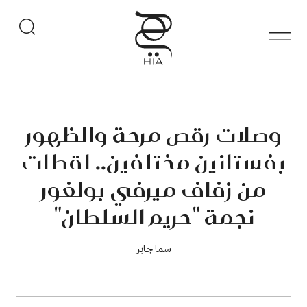
وصلات رقص مرحة والظهور
بفستانين مختلفين.. لقطات
من زفاف ميرفي بولغور
نجمة "حريم السلطان"
سما جابر