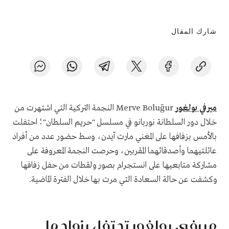
شارك المقال
ميرفي بولغور
Merve Boluğur النجمة التركية التي اشتهرت من
خلال دور السلطانة نوربانو في مسلسل "حريم السلطان"؛ احتفلت
بالأمس بزفافها على المغني مارت آيدن، وسط حضور عدد من أفراد
عائلتيهما وأصدقائهما المقربين، وحرصت النجمة المعروفة على
مشاركة متابعيها على انستجرام بصور ولقطات من حفل زفافها
وكشفت عن حالة السعادة التي مرت بها خلال الفترة الماضية.
ميرفي بولغور تحتفل بزواجها