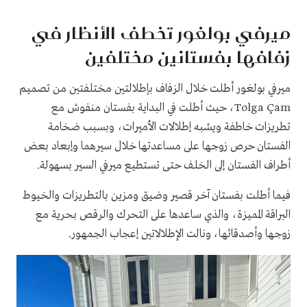
ميرفي بولغور تخطف الأنظار في
زفافها بفستانين مختلفين
ميرفي بولغور أطلت خلال الزفاف بإطلالتين مختلفتين من تصميم
Tolga Çam، حيث أطلت في البداية بفستان منفوش مع
تطريزات خاطفة ويشبه إطلالات الأميرات، وبسبب ضخامة
الفستان حرص زوجها على مساعدتها خلال سيرهما وإبعاد بعض
أطراف الفستان إلى الخلف حتى تستطيع ميرفي السير بسهولة.
فيما أطلت بفستان آخر قصير وضيق ومزين بالتطريزات والخيوط
البراقة المميزة، والذي ساعدها على التحرك والرقص بحرية مع
زوجها وأصدقائها، ونالت الإطلالاتين إعجاب الجمهور.