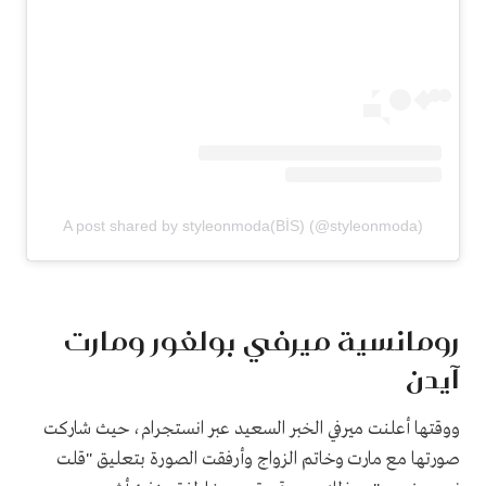
A post shared by styleonmoda(BİS) (@styleonmoda)
رومانسية ميرفي بولغور ومارت
آيدن
ووقتها أعلنت ميرفي الخبر السعيد عبر انستجرام، حيث شاركت
صورتها مع مارت وخاتم الزواج وأرفقت الصورة بتعليق "قلت