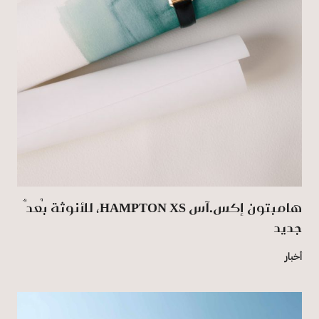
هامبتون إكس.آس HAMPTON XS، للأنوثة بُعدٌ
جديد
أخبار