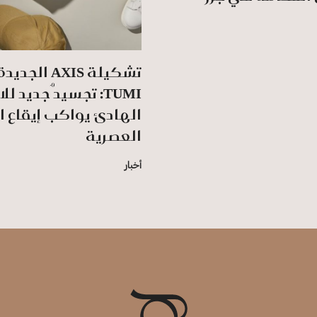
تشكيلة AXIS الج
TUMI: تجسيدٌ جديد لل
الهادئ يواكب إيقاع ا
العصرية
أخبار