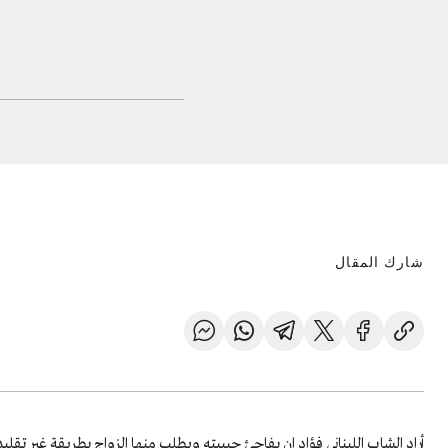
شارك المقال
أراد الشاب اللبناني فؤاد ان يفاجئ حبيبته ويطلب منها الزواج بطريقة غير تقلي