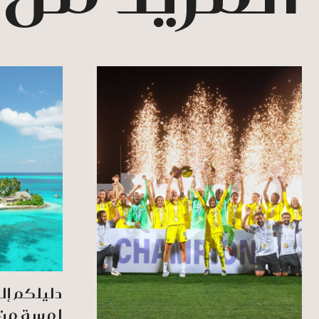
دليلكم إل
لمسة من 