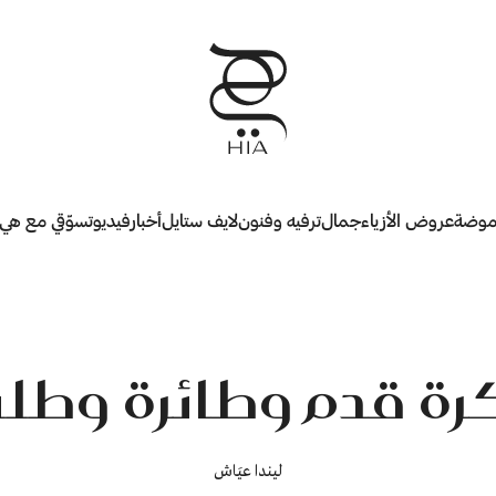
وضة
عروض الأزياء
جمال
ترفيه وفنون
لايف ستايل
أخبار
فيديو
تسوّقي مع هي
ة قدم وطائرة وطلب
ليندا عيَاش