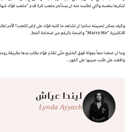
ابتكرها بنفسه والتي تطلبت منه ان يستأجر ملعب كرة قدم "ملعب فؤاد شها
وكيف يمكن لحبيبته ساندرا ان تشاهد ما كتبه فؤاد على ارض الملعب؟ الأمر تطل
الانكليزية "Marry Me" واضحة بالرغم من ضخامة الخط.
وما ان صعدا معاً بجولة فوق الخليج حتّى تقدّم فؤاد بطلب يدها بطريقة روم
وافقت على طلب حبيبها على الفور...
ليندا عيَاش
Lynda Ayyach