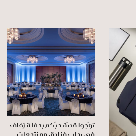
توّجوا قصّة حبّكم بحفلة زفاف
في رِحاب فنادق ومنتجعات