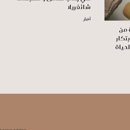
شانغريلا
أخبار
ديدة من
ابتكار
لحياة