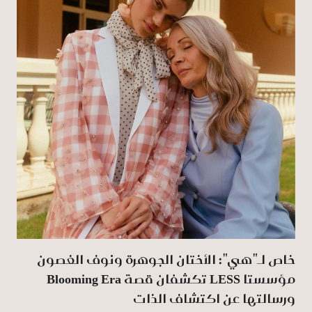
خاص لـ"هي": الأختان الجوهرة ونوف الغصون
مؤسستا LESS تكشفان قصة Blooming Era
ورسالتها عن اكتشاف الذات