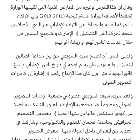
وقال إن هذا المعرض وغيره من المعارض الفنية التي تقيمها الوزارة
تحقيقاً لأهداف الوزارة الاستراتيجية (2011-2013) وإلى الارتقاء
بالحركة الفنية والحفاظ على التراث الإماراتي غير المادي، فضلا عن
دعمه لحركة الفن التشكيلي في الإمارات وتشجيع المبدعين من
خلال عدسات كاميراتهم او ريشة ألوانهم.
وتمنى البدور أن تصبح مريم السويدي من بين جماعة الفنانين
المتميزين والقادرين على رسم لوحة في تاريخ الفن الإماراتي بإبداع
فائق الجودة حتى وإن كان هذا الإبداع رقميا في إشارة إلى كاميرات
التصوير الضوئي.
وتعد مريم سيف السويدي عضوة في جمعية الإمارات للتصوير
الضوئي وعضوة أيضا بجمعية الإمارات للفنون التشكيلية فضلا
عن كونها تستكمل حاليا دراستها العليا في تخصص التصميم
الجرافيكي بجامعة عجمان للعلوم والتكنولوجيا، وشاركت في
العديد من المعارض داخل الدولة منها؛ معرض التصوير
الفوتوغرافي في جمعية الإمارات للفنون التشكيلية ومعرض زوايا