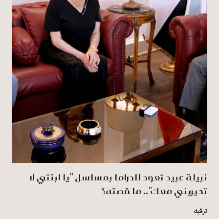
نبيلة عبيد تعود للدراما بمسلسل "يا ابنتي لا
تحيريني معك".. ما قصته؟
ترفيه