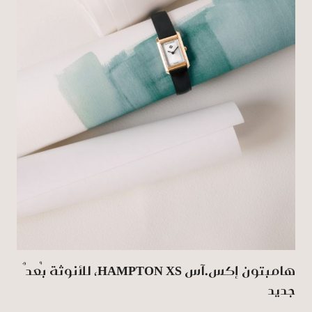
هامبتون إكس.آس HAMPTON XS، للأنوثة بُعدٌ
جديد