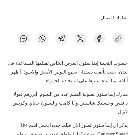
شارك المقال
حضرت النجمة إيما ستون العرض الخاص لفيلمها المساعدة في
لندن، حيث تألقت بفستان يجمع اللونين الأبيض والأسود، أظهر
أناقة إيما أثناء سيرها على السجادة الحمراء.
شارك إيما ستون بطولة الفيلم عدد من النجوم، أبرزهم فيولا
دافيس وجيسيكا شاستين وآنا كامب واليسون جاناي وكريس
لاويل.
يذكر أن إيما ستون تصور الآن فيلما جديدا يحمل اسم The
Gangster Squad، ويشاركها البطولة شون بن وجوش برولين