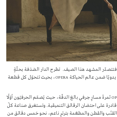
فتتصدّر المشهد هذا الصيف. تطرح الدار الصَدَفة بحلّةٍ
 يدويًا ضمن عالم الحياكة
، بحيث تتحوّل كل قطعة
OPERA
ثمرةَ مسارٍ حِرفي بالغ الدقّة، حيث يُصمّم الحرفيّون أوّلًا
OP
قادرة على احتضان الرقائق التنميقية. وتستغرق صناعة كلّ
القنّب والقطن والمطعّمة بترترٍ ناعم، نحو خمس دقائق من