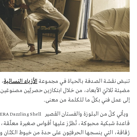
تنبض نقشة الصدفة بالحياة في مجموعة
الأزياء النسائية
، 
مضيئة ثلاثيّ الأبعاد، من خلال ابتكارَين حصريَّين مصنوعَين
إلى عمل فني بكلّ ما للكلمة من معنى.
ويأتي كلّ من البلوزة والفستان القصير
ERA Dazzling Shell
قاعدة شبكية محبوكة، تُطرَّز عليها أقواس صغيرة معلّقة، 
رُقاقة، التي ينسجها الحرفيّون على حدة من خيوط الكتّان و