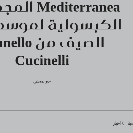
editerranea
الكبسولية لموسم 
الصيف من lo
Cucinelli
خبر صحفي
Breadcru
سية
أخبار