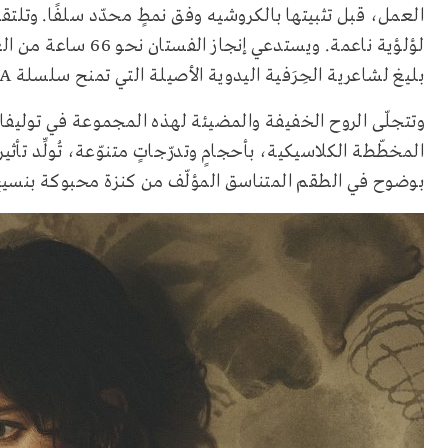
العمل، قبل تثبيتها بالكروشيه وفق نمطٍ محدّد سلفًا. وتلت
بليغ لشاعرية الحِرَفية اليدوية الأصيلة التي تمنح سلسلة OPERA طابعها الاستثنائي.
وتتجلّى الروح الخفيفة والمضيئة لهذه المجموعة في توليف
المخطّطة الكلاسيكية، بأحجامٍ وتدرّجاتٍ متنوّعة، تُولِّد تأثي
بوضوح في الطقم المتناسق المؤلّف من كنزة محبوكة بنسي