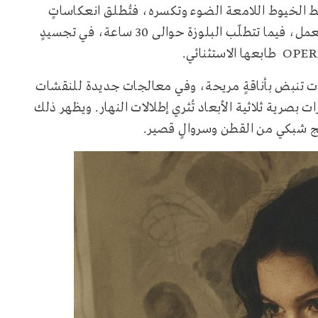
قط الخيوط اللامعة الضوء وتكسره، فتُطلق انعكاساتٍ
لؤلؤية ناعمة. ويستدعي إنجاز الفستان نحو 66 ساعة من العمل، فيما تتطلّب البلوزة حوالى 30 ساعة، في تجسيدٍ
ات تنبض بأناقةٍ مريحة، وفي معالجات جديدة للنقشات
رات بصرية ثلاثية الأبعاد تُثري إطلالات النهار. ويظهر ذلك
ج شبكي من القطن وسروالٍ قصير.