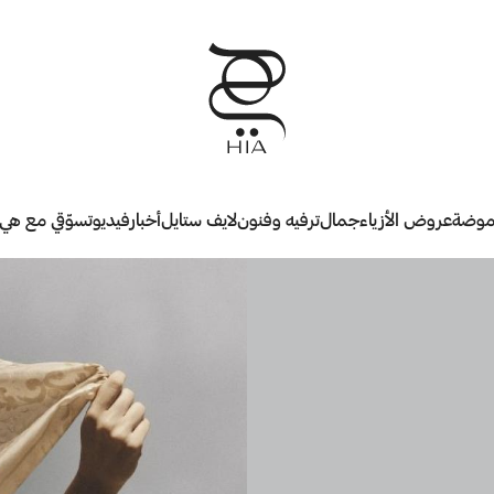
وضة
عروض الأزياء
جمال
ترفيه وفنون
لايف ستايل
أخبار
فيديو
تسوّقي مع هي