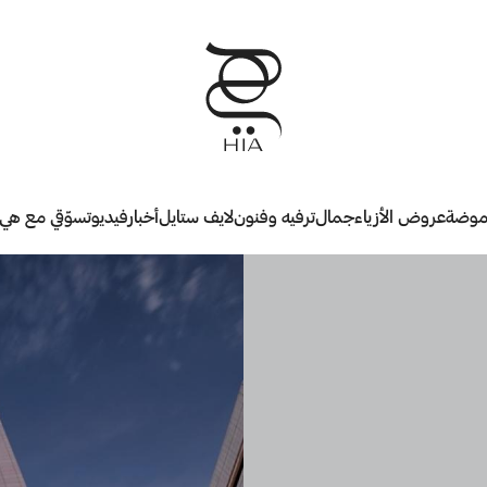
وضة
عروض الأزياء
جمال
ترفيه وفنون
لايف ستايل
أخبار
فيديو
تسوّقي مع هي