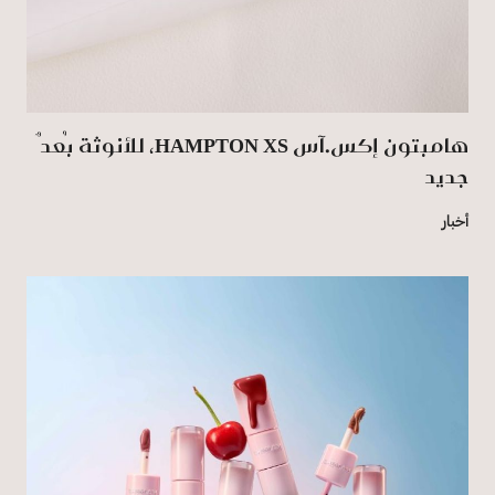
هامبتون إكس.آس HAMPTON XS، للأنوثة بُعدٌ
جديد
أخبار