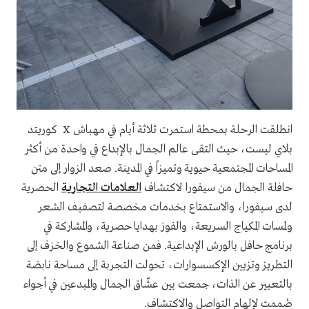
انطلقت الرحلة بمحطة استمرت ثلاثة أيام في مهباش X كوريتد
بلاي ليست، حيث التقى عالم الجمال بالإبداع في واحدة من أكثر
المساحات المجتمعية حيوية وتميزاً في المدينة. صعد الزوار إلى متن
حافلة الجمال من سيفورا لاكتشاف
العلامات التجارية
الحصرية
لدى سيفورا، والاستمتاع بخدمات مخصصة لتصفيف الشعر
ولمسات المكياج السريعة، والفوز بهدايا حصرية، والمشاركة في
برنامج حافل بالورش الإبداعية. فمن صناعة الشموع والخزف إلى
التطريز وتزيين الإكسسوارات، تحولت التجربة إلى مساحة نابضة
بالتعبير عن الذات، جمعت بين عشّاق الجمال والمبدعين في أجواء
صُممت لإلهام التواصل والاكتشاف.