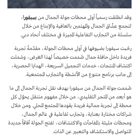
وقد انطلقت رسمياً أولى محطات جولة الجمال من
سيفورا
،
لتجمع عشّاق الجمال والمهتمين بالعافية والإبداع من خلال
سلسلة من التجارب التفاعلية المميزة في مختلف أنحاء دبي.
رحّبت سيفورا بضيوفها في أولى محطات الجولة، مقدّمةً تجربة
فريدة داخل حافلة جمال صُممت خصيصاً لهذا الغرض، وشملت
اكتشاف المنتجات، خدمات التجميل السريعة، الهدايا الحصرية،
إلى جانب برنامج متنوع من الأنشطة والتجارب المجتمعية.
صُممت جولة الجمال من سيفورا بهدف نقل تجربة الجمال إلى ما
هو أبعد من المتجر التقليدي، من خلال مفهوم متنقل يحوّل كل
محطة إلى تجربة جمالية فريدة يقودها المجتمع المحلي. ومن خلال
شراكات مختارة بعناية، وتجارب تفاعلية في عالم الجمال،
ومحطات مليئة بالمفاجآت والاكتشافات، تفتح الجولة آفاقاً جديدة
للتواصل والاستكشاف والتعبير عن الذات.