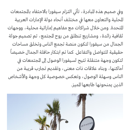
وفي صميم هذه المبادرة، تأتي التزام سيفورا بالاحتفاء بالمجتمعات
المحلية والتعاون معها في مختلف أنحاء دولة الإمارات العربية
المتحدة. ومن خلال شراكات مع مفاهيم إماراتية محلية، ووجهات
ثقافية رائدة، ومشاريع تنطلق من روح المجتمع، تم تصميم جولة
الجمال من سيفورا لتكون منصة تجمع الناس وتخلق مساحات
حقيقية للتواصل والتفاعل. كما تم ابتكار حافلة الجمال خصيصاً
لتكون وجهة متنقلة تتيح لسيفورا الوصول إلى المجتمعات في
أماكنها، وبناء علاقات ذات معنى، وتقديم تجارب قريبة من
الناس وسهلة الوصول، وتعكس خصوصية كل وجهة والأشخاص
الذين يمنحونها طابعها المميز.