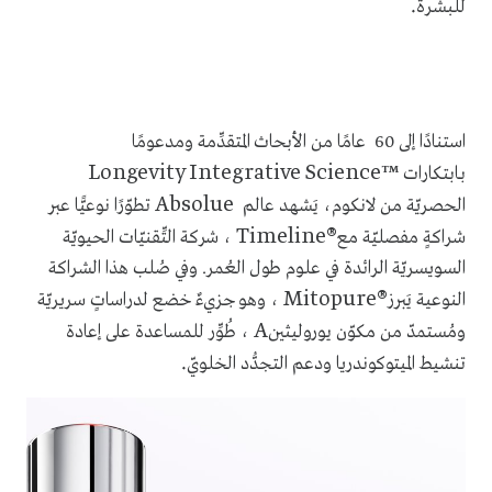
.
للبشرة
استنادًا إلى 60 عامًا من الأبحاث المتقدِّمة ومدعومًا
Longevity Integrative Science™
بـابتكارات
Absolue
الحصريّة من لانكوم، يَشهد عالم
تطوّرًا نوعيًّا عبر
Timeline®
شراكةٍ مفصليّة مع
، شركة التِّقنيّات الحيويّة
السويسريّة الرائدة في علوم طول العُمر. وفي صُلب هذا الشراكة
Mitopure®
النوعية يَبرز
، وهو جزيءٌ خضع لدراساتٍ سريريّة
A
ومُستمدّ من مكوّن يوروليثين
، طُوِّر للمساعدة على إعادة
.
تنشيط الميتوكوندريا ودعم التجدُّد الخلويّ