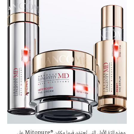
Mitopure®
وهذه المرّة الأولى التي يُعتمَد فيها مكوّن
على