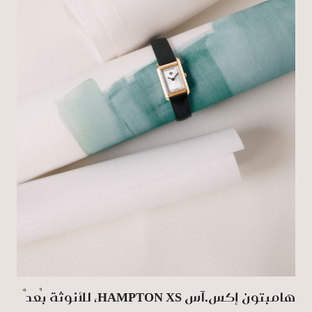
هامبتون إكس.آس HAMPTON XS، للأنوثة بُعدٌ