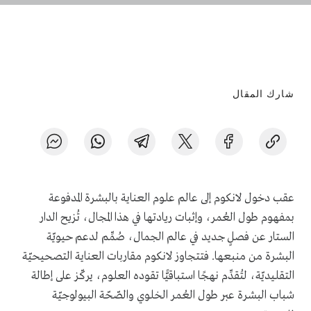
شارك المقال
عقب دخول لانكوم إلى عالم علوم العناية بالبشرة المدفوعة
بمفهوم طول العُمر، وإثبات ريادتها في هذا المجال، تُزيح الدار
الستار عن فصلٍ جديد في عالم الجمال، صُمِّم لدعم حيويّة
البشرة من منبعها. فتتجاوز لانكوم مقاربات العناية التصحيحيّة
التقليديّة، لتُقدِّم نهجًا استباقيًّا تقوده العلوم، يركّز على إطالة
شباب البشرة عبر طول العُمر الخلوي والصّحّة البيولوجيّة