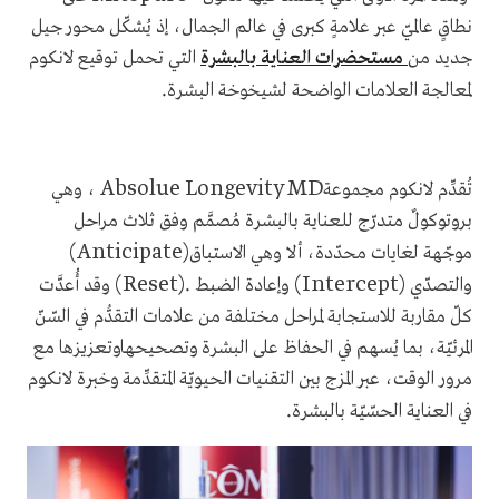
نطاقٍ عالميّ عبر علامةٍ كبرى في عالم الجمال، إذ يُشكّل محور جيل
جديد من
مستحضرات العناية بالبشرة
التي تحمل توقيع لانكوم
.
لمعالجة العلامات الواضحة لشيخوخة البشرة
Absolue Longevity MD
تُقدِّم لانكوم مجموعة
، وهي
بروتوكولٌ متدرّج للعناية بالبشرة مُصمَّم وفق ثلاث مراحل
(Anticipate)
موجّهة لغايات محدّدة، ألا وهي الاستباق
(Reset).
(Intercept)
والتصدّي
وإعادة الضبط
وقد أُعدَّت
كلّ مقاربة للاستجابة لمراحل مختلفة من علامات التقدُّم في السّنّ
المرئيّة، بما يُسهم في الحفاظ على البشرة وتصحيحهاوتعزيزها مع
مرور الوقت، عبر المزج بين التقنيات الحيويّة المتقدِّمة وخبرة لانكوم
.
في العناية الحسّيّة بالبشرة