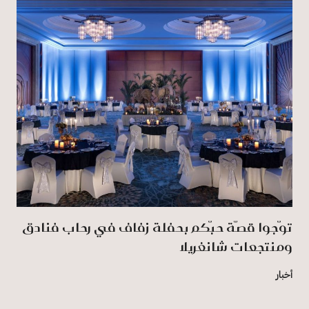
توّجوا قصّة حبّكم بحفلة زفاف في رِحاب فنادق
ومنتجعات شانغريلا
أخبار